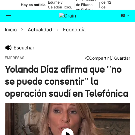
Edurne y
del 12
|
|
Hoy es noticia
de Elkano
Celedón Txiki,
de
en Getaria
en directo
agosto
ES
Inicio
Actualidad
Economía
Actualidad
Buscador
Política
Escuchar
EMPRESAS
Compartir
Guardar
Cultura
Yolanda Díaz afirma que ''no
se puede consentir'' la
Ikusmiran
operación saudí en Telefónica
Eguraldia