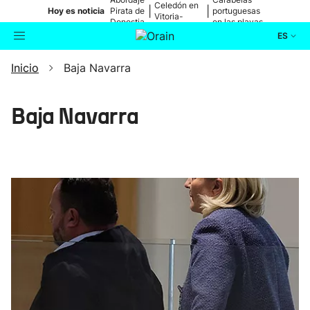
Celedón en
|
|
Hoy es noticia
Pirata de
portuguesas
Vitoria-
Donostia
en las playas
Gasteiz
ES
Inicio
Baja Navarra
Actualidad
Buscador
Política
Baja Navarra
Cultura
Ikusmiran
Eguraldia