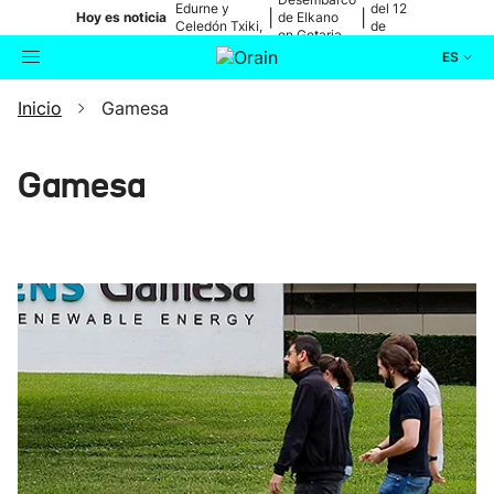
Edurne y
del 12
|
|
Hoy es noticia
de Elkano
Celedón Txiki,
de
en Getaria
en directo
agosto
ES
Inicio
Gamesa
Actualidad
Buscador
Política
Gamesa
Cultura
Ikusmiran
Eguraldia