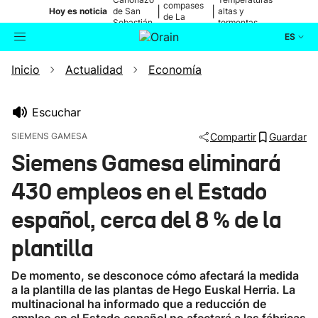
compases
|
|
Hoy es noticia
de San
altas y
de La
Sebastián
tormentas
Blanca
ES
Inicio
Actualidad
Economía
Actualidad
Buscador
Política
Escuchar
SIEMENS GAMESA
Compartir
Guardar
Cultura
Siemens Gamesa eliminará
430 empleos en el Estado
Ikusmiran
español, cerca del 8 % de la
Eguraldia
plantilla
De momento, se desconoce cómo afectará la medida
a la plantilla de las plantas de Hego Euskal Herria. La
multinacional ha informado que a reducción de