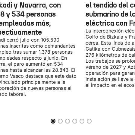
kadi y Navarra, con
el tendido del 
78 y 534 personas
submarino de l
empleadas más,
eléctrica con F
pectivamente
La interconexión eléct
Golfo de Bizkaia y Fr
di cerró julio con 105.590
cerca. Esta línea de a
nas inscritas como demandantes
Gatika con Cubnezais
pleo tras sumar 1.378 personas
276 kilómetros de ca
pleadas respecto a junio. En
Los trabajos se prol
ra, el paro aumentó en 534
verano de 2027 y Azti
nas hasta alcanzar las 28.843. El
operación para garant
rno Vasco destaca que este dato
instalación se lleve 
vinculado principalmente a la
el impacto en el ecos
poración de nuevas personas al
do laboral.