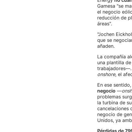
Energy
no cuan
Gamesa "se man
el negocio eóli
reducción de pl
áreas".
"Jochen Eickhol
que se negociar
añaden.
La compañía al
una plantilla d
trabajadores—.
onshore
, el af
En ese sentido
negocio
—
onsh
problemas surgi
la turbina de s
cancelaciones d
negocio de gene
Unidos, ya amb
Pérdidas de 79