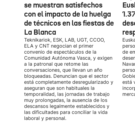
se muestran satisfechos
Eus
con el impacto de la huelga
1.3
de técnicos en las fiestas de
des
La Blanca
res
Teknikariok, ESK, LAB, UGT, CCOO,
Euska
ELA y CNT negocian el primer
perso
convenio de espectáculos de la
de em
Comunidad Autónoma Vasca, y exigen
desem
a la patronal que retome las
Navar
conversaciones, que llevan un año
perso
bloqueadas. Denuncian que el sector
Gobie
está completamente desregularizado y
está 
aseguran que son habituales la
incor
temporalidad, las jornadas de trabajo
merca
muy prolongadas, la ausencia de los
descansos legalmente establecidos y
las dificultades para conciliar la vida
laboral y personal.