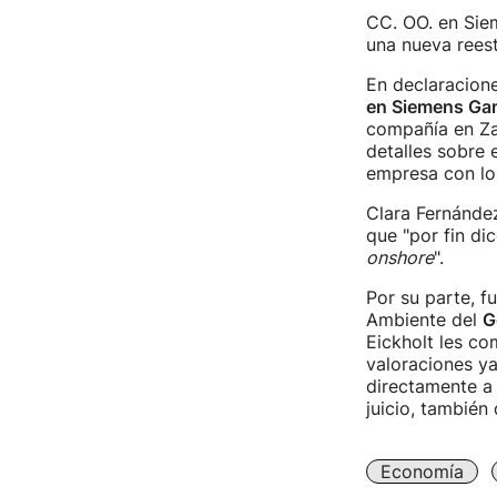
CC. OO. en Sie
una nueva rees
En declaracione
en Siemens Ga
compañía en Za
detalles sobre 
empresa con los
Clara Fernández
que "por fin d
onshore
".
Por su parte, 
Ambiente del
G
Eickholt les co
valoraciones y
directamente a 
juicio, también
Economía