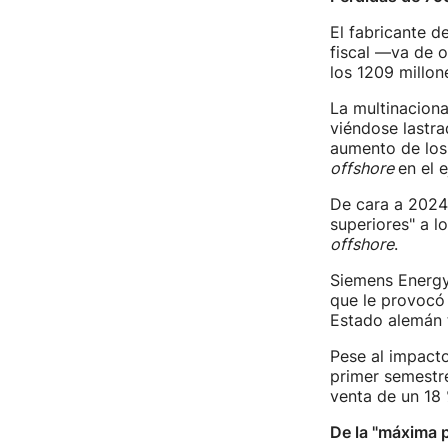
El fabricante d
fiscal —va de 
los 1209 millone
La multinacion
viéndose lastra
aumento de los
offshore
en el e
De cara a 2024,
superiores" a l
offshore
.
Siemens Energy 
que le provocó
Estado alemán t
Pese al impact
primer semestre
venta de un 18 
De la "máxima 