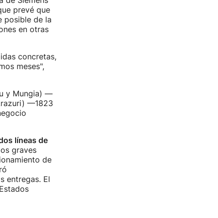
la de Siemens
que prevé que
 posible de la
ones en otras
idas concretas,
imos meses",
su y Mungia) —
Arazuri) —1823
negocio
dos líneas de
los graves
cionamiento de
ró
s entregas. El
 Estados