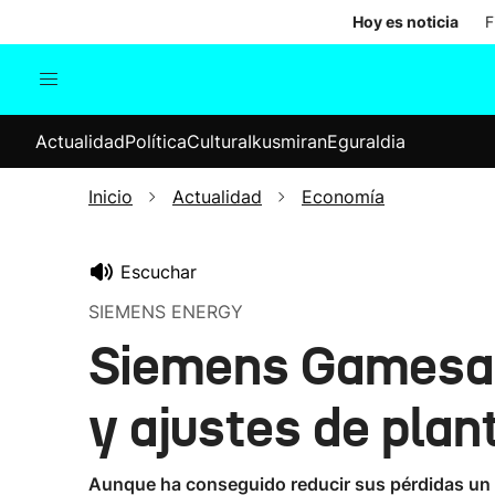
Hoy es noticia
F
Actualidad
Política
Cul
Actualidad
Política
Cultura
Ikusmiran
Eguraldia
Sociedad
Elecciones
Economía
Inicio
Actualidad
Economía
Internacional
Escuchar
SIEMENS ENERGY
Siemens Gamesa 
y ajustes de plan
Aunque ha conseguido reducir sus pérdidas un 34