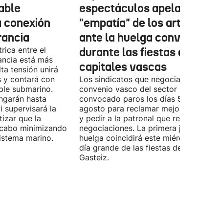
cable
espectáculos apela a la
a conexión
"empatía" de los artistas
rancia
ante la huelga convocada
rica entre el
durante las fiestas de las
ancia está más
capitales vascas
lta tensión unirá
 y contará con
Los sindicatos que negocian el prime
ble submarino.
convenio vasco del sector han
ongarán hasta
convocado paros los días 5, 14 y 26 
 supervisará la
agosto para reclamar mejoras labora
izar que la
y pedir a la patronal que retome las
a cabo minimizando
negociaciones. La primera jornada de
istema marino.
huelga coincidirá este miércoles con 
día grande de las fiestas de Vitoria-
Gasteiz.