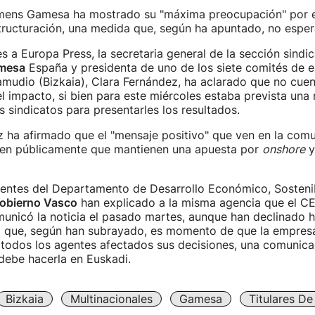
mens Gamesa ha mostrado su "máxima preocupación" por e
tructuración, una medida que, según ha apuntado, no esper
s a Europa Press, la secretaria general de la sección sindi
mesa
España y presidenta de uno de los siete comités de 
mudio (Bizkaia), Clara Fernández, ha aclarado que no cue
el impacto, si bien para este miércoles estaba prevista una 
 sindicatos para presentarles los resultados.
 ha afirmado que el "mensaje positivo" que ven en la comu
icen públicamente que mantienen una apuesta por
onshore
y
fuentes del Departamento de Desarrollo Económico, Sosteni
obierno Vasco
han explicado a la misma agencia que el C
municó la noticia el pasado martes, aunque han declinado 
a que, según han subrayado, es momento de que la empre
todos los agentes afectados sus decisiones, una comunica
 debe hacerla en Euskadi.
Bizkaia
Multinacionales
Gamesa
Titulares D