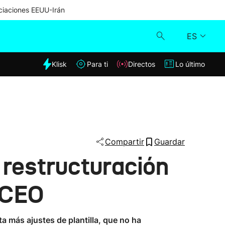
iaciones EEUU-Irán
ES
dia
Klisk
Para ti
Directos
Lo último
Klisk
Directos
Para ti
Compartir
Guardar
restructuración
Lo último
o CEO
a más ajustes de plantilla, que no ha