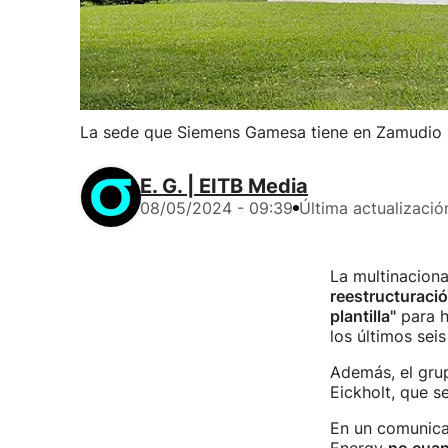
La sede que Siemens Gamesa tiene en Zamudio (B
E. G. | EITB Media
08/05/2024 - 09:39
Última actualizació
La multinacion
reestructuraci
plantilla"
para h
los últimos seis
Además, el gru
Eickholt, que s
En un comunicad