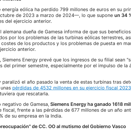
e energía eólica ha perdido 799 millones de euros en su pr
octubre de 2023 a marzo de 2024—, lo que supone
un 34 
s del ejercicio anterior.
al alemana dueña de Gamesa informa de que sus beneficios
dos por los problemas de las turbinas eólicas terrestres, a
 costes de los productos y los problemas de puesta en mar
jercicio anterior.
 Siemens Energy prevé que los ingresos de su filial sean "
os del primer semestre, especialmente por el impulso de la 
paralizó el año pasado la venta de estas turbinas tras detec
 unas
pérdidas de 4532 millones en su ejercicio fiscal 2023
uviera que rescatarla.
o negativo de Gamesa,
Siemens Energy ha ganado 1618 mil
 fiscal, frente a las pérdidas de 677 millones de un año ant
% de su empresa en la India.
preocupación" de CC. OO al mutismo del Gobierno Vasco