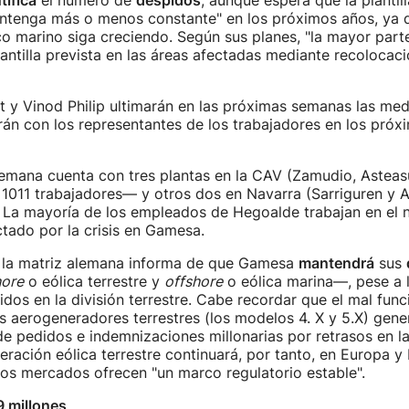
tifica
el número de
despidos
, aunque espera que la plantil
tenga más o menos constante" en los próximos años, ya 
co marino siga creciendo. Según sus planes, "la mayor parte
antilla prevista en las áreas afectadas mediante recolocaci
t y Vinod Philip ultimarán en las próximas semanas las med
án con los representantes de los trabajadores en los próx
emana cuenta con tres plantas en la CAV (Zamudio, Astea
e 1011 trabajadores— y otros dos en Navarra (Sarriguren y 
 La mayoría de los empleados de Hegoalde trabajan en el 
ectado por la crisis en Gamesa.
, la matriz alemana informa de que Gamesa
mantendrá
sus
ore
o eólica terrestre y
offshore
o eólica marina—, pese a 
dos en la división terrestre. Cabe recordar que el mal fun
us aerogeneradores terrestres (los modelos 4. X y 5.X) gene
e pedidos e indemnizaciones millonarias por retrasos en la
ración eólica terrestre continuará, por tanto, en Europa y
os mercados ofrecen "un marco regulatorio estable".
9 millones