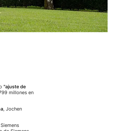
vo
"ajuste de
(799 millones en
sa
, Jochen
, Siemens