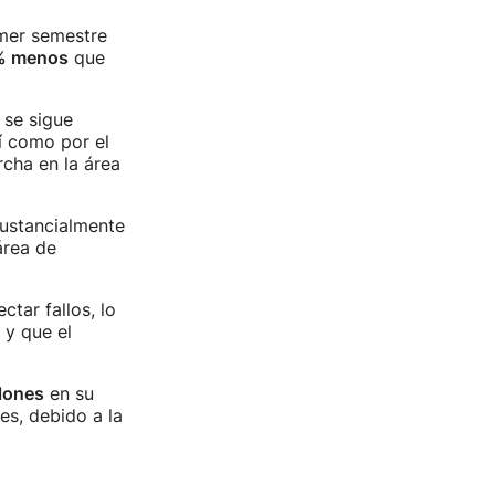
imer semestre
% menos
que
 se sigue
sí como por el
cha en la área
sustancialmente
área de
tar fallos, lo
y que el
lones
en su
es, debido a la