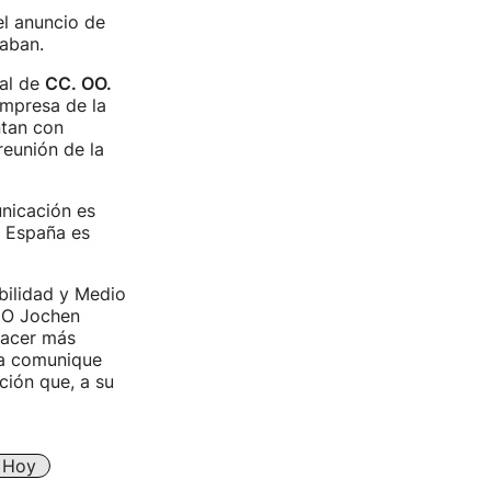
l anuncio de
aban.
cal de
CC. OO.
empresa de la
ntan con
reunión de la
nicación es
 España es
bilidad y Medio
EO Jochen
hacer más
sa comunique
ción que, a su
e Hoy