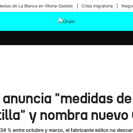
|
|
iestas de La Blanca en Vitoria-Gasteiz
Crisis migratoria
Negoc
tura
Ikusmiran
Egural
Salud
Tecnología
anuncia "medidas de 
tilla" y nombra nuev
 % entre octubre y marzo, el fabricante eólico no descart