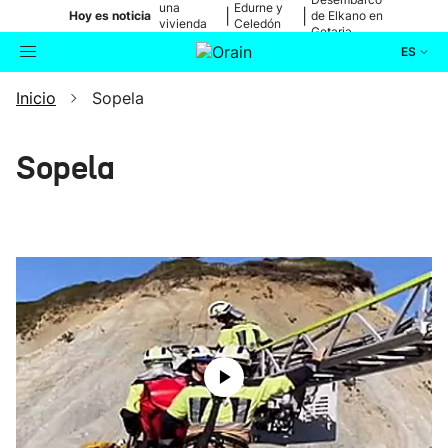
una
Edurne y
|
|
Hoy es noticia
de Elkano en
vivienda
Celedón
Getaria
de Bilbao
Txiki
ES
Inicio
Sopela
Actualidad
Buscador
Política
Sopela
Cultura
Ikusmiran
Eguraldia