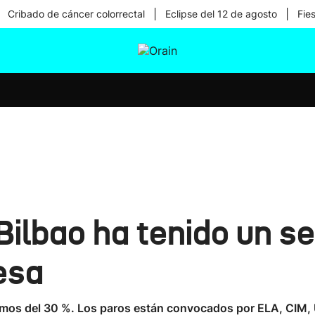
|
|
Cribado de cáncer colorrectal
Eclipse del 12 de agosto
Fie
tura
Ikusmiran
Egural
Salud
Tecnología
Bilbao ha tenido un s
esa
imos del 30 %. Los paros están convocados por ELA, CIM, U