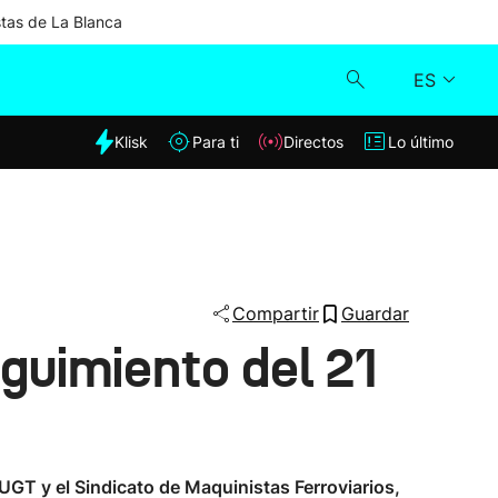
stas de La Blanca
ES
dia
Klisk
Para ti
Directos
Lo último
Klisk
Directos
Para ti
Compartir
Guardar
eguimiento del 21
Lo último
GT y el Sindicato de Maquinistas Ferroviarios,