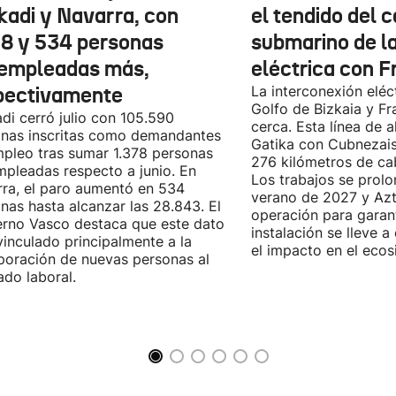
kadi y Navarra, con
el tendido del 
78 y 534 personas
submarino de l
empleadas más,
eléctrica con F
pectivamente
La interconexión eléct
Golfo de Bizkaia y Fr
di cerró julio con 105.590
cerca. Esta línea de a
nas inscritas como demandantes
Gatika con Cubnezais
pleo tras sumar 1.378 personas
276 kilómetros de ca
pleadas respecto a junio. En
Los trabajos se prol
ra, el paro aumentó en 534
verano de 2027 y Azti
nas hasta alcanzar las 28.843. El
operación para garant
rno Vasco destaca que este dato
instalación se lleve 
vinculado principalmente a la
el impacto en el ecos
poración de nuevas personas al
do laboral.