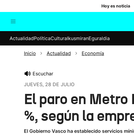
Hoy es noticia
Actualidad
Política
Cul
Actualidad
Política
Cultura
Ikusmiran
Eguraldia
Sociedad
Elecciones
Economía
Inicio
Actualidad
Economía
Internacional
Escuchar
JUEVES, 28 DE JULIO
El paro en Metro 
%, según la empr
El Gobierno Vasco ha establecido servicios mín