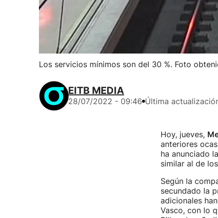
Los servicios mínimos son del 30 %. Foto obten
EITB MEDIA
28/07/2022 - 09:46
Última actualizació
Hoy, jueves,
Me
anteriores ocas
ha anunciado la
similar al de l
Según la compañ
secundado la pr
adicionales han
Vasco, con lo q