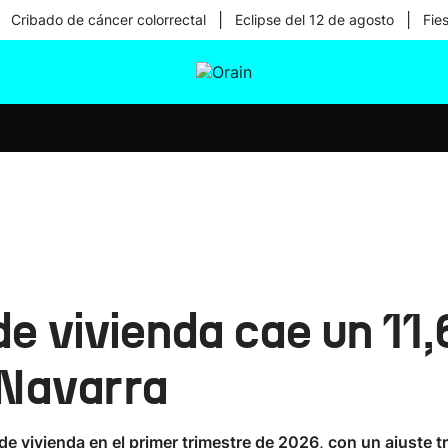
|
|
Cribado de cáncer colorrectal
Eclipse del 12 de agosto
Fie
tura
Ikusmiran
Egural
Salud
Tecnología
 vivienda cae un 11,
 Navarra
 vivienda en el primer trimestre de 2026, con un ajuste t