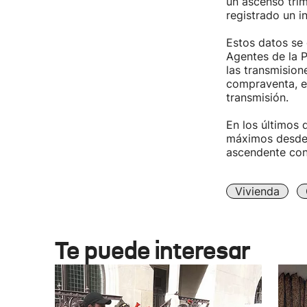
un ascenso trim
registrado un i
Estos datos se 
Agentes de la P
las transmision
compraventa, el
transmisión.
En los últimos
máximos desde 
ascendente con 
Vivienda
Te puede interesar