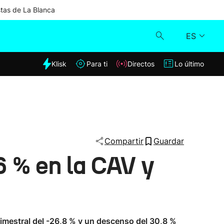
stas de La Blanca
ES
dia
Klisk
Para ti
Directos
Lo último
Klisk
Directos
Para ti
Compartir
Guardar
6 % en la CAV y
Lo último
rimestral del -26,8 % y un descenso del 30,8 %