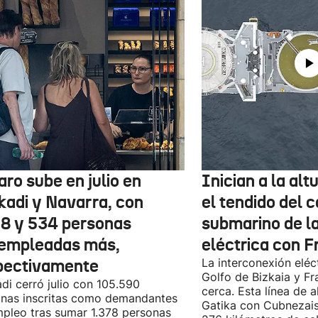
aro sube en julio en
Inician a la al
kadi y Navarra, con
el tendido del 
78 y 534 personas
submarino de l
empleadas más,
eléctrica con F
pectivamente
La interconexión eléct
Golfo de Bizkaia y Fr
di cerró julio con 105.590
cerca. Esta línea de a
nas inscritas como demandantes
Gatika con Cubnezais
pleo tras sumar 1.378 personas