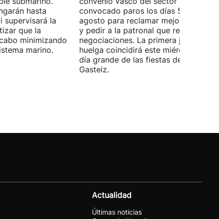
ble submarino.
convenio vasco del sector han
ongarán hasta
convocado paros los días 5, 14 y 26 
 supervisará la
agosto para reclamar mejoras labora
izar que la
y pedir a la patronal que retome las
a cabo minimizando
negociaciones. La primera jornada de
istema marino.
huelga coincidirá este miércoles con 
día grande de las fiestas de Vitoria-
Gasteiz.
Actualidad
Últimas noticias