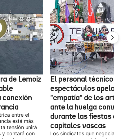
tura de Lemoiz
El personal técnico de
cable
espectáculos apela a la
a conexión
"empatía" de los artistas
rancia
ante la huelga convocada
rica entre el
durante las fiestas de las
ancia está más
capitales vascas
lta tensión unirá
 y contará con
Los sindicatos que negocian el prime