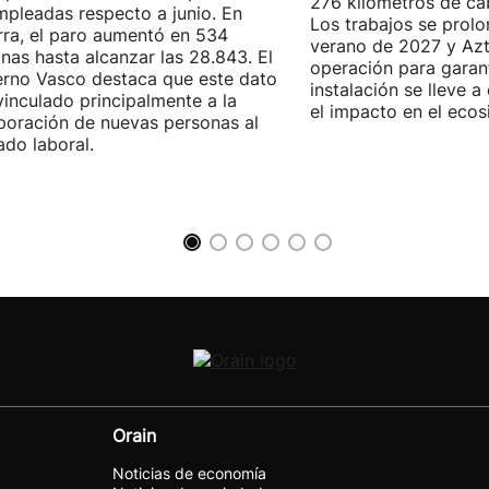
276 kilómetros de ca
pleadas respecto a junio. En
Los trabajos se prol
ra, el paro aumentó en 534
verano de 2027 y Azti
nas hasta alcanzar las 28.843. El
operación para garant
rno Vasco destaca que este dato
instalación se lleve 
vinculado principalmente a la
el impacto en el ecos
poración de nuevas personas al
do laboral.
Orain
Noticias de economía