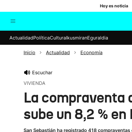
Hoy es noticia
Actualidad
Política
Cul
Actualidad
Política
Cultura
Ikusmiran
Eguraldia
Sociedad
Elecciones
Economía
Inicio
Actualidad
Economía
Internacional
Escuchar
VIVIENDA
La compraventa de
sube un 8,2 % en
San Sebastián ha registrado 418 compraventas de