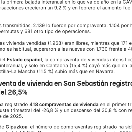
la primera bajada interanual en lo que va de año en la CAV
nsacciones crecieron un 9,2 % y en febrero el aumento fue 
s transmitidas, 2.139 lo fueron por compraventa, 1.104 por 
ermutas y 681 otro tipo de operaciones.
as vivienda vendidas (1.968) eran libres, mientras que 171 
o es habitual, superaron a las nuevas con 1.730 frente a 4
del
Estado español
, la compraventa de viviendas intensific
interanual, y solo en Cantabria (15,4 %) cayó más que en l
tilla-La Mancha (11,5 %) subió más que en Navarra.
enta de vivienda en San Sebastián registr
el 26,5%
ha registrado
418 compraventas de vivienda
en el primer t
uste trimestral del -26,8 % y un descenso del 30,8 % con r
e de 2025.
 de
Gipuzkoa
, el número de compraventas registrado ha sid