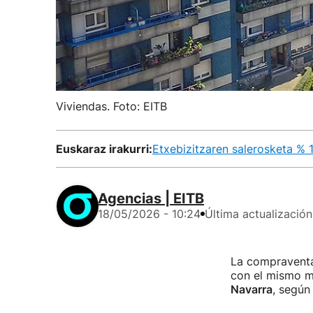
Viviendas. Foto: EITB
Euskaraz irakurri:
Etxebizitzaren salerosketa % 1
Agencias | EITB
18/05/2026 - 10:24
Última actualización
La compraventa
con el mismo m
Navarra
, según