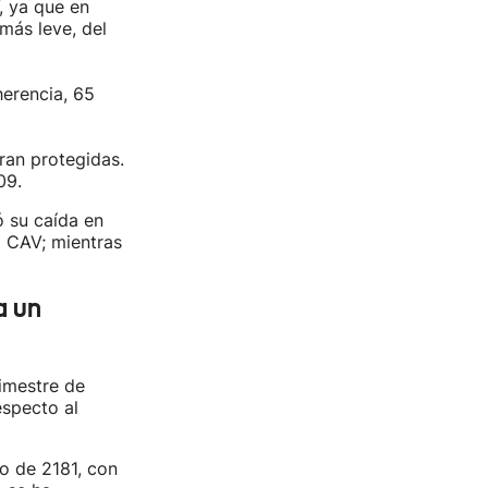
, ya que en
más leve, del
herencia, 65
eran protegidas.
09.
ó su caída en
a CAV; mientras
a un
rimestre de
especto al
o de 2181, con