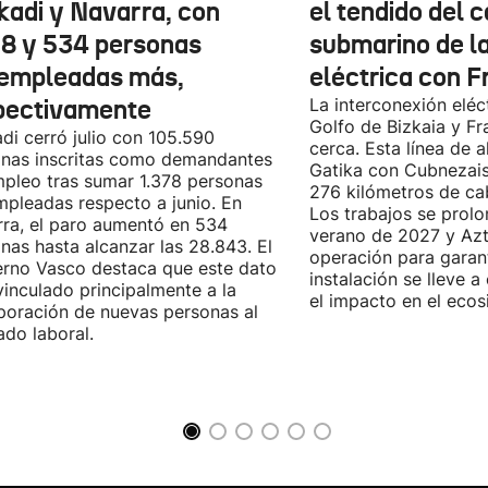
kadi y Navarra, con
el tendido del 
78 y 534 personas
submarino de l
empleadas más,
eléctrica con F
pectivamente
La interconexión eléct
Golfo de Bizkaia y Fr
di cerró julio con 105.590
cerca. Esta línea de a
nas inscritas como demandantes
Gatika con Cubnezais
pleo tras sumar 1.378 personas
276 kilómetros de ca
pleadas respecto a junio. En
Los trabajos se prol
ra, el paro aumentó en 534
verano de 2027 y Azti
nas hasta alcanzar las 28.843. El
operación para garant
rno Vasco destaca que este dato
instalación se lleve 
vinculado principalmente a la
el impacto en el ecos
poración de nuevas personas al
do laboral.