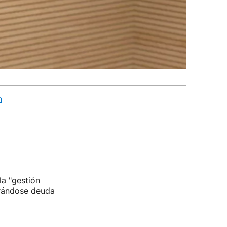
n
la "gestión
erándose deuda