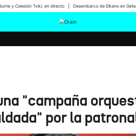
|
urne y Celedón Txiki, en directo
Desembarco de Elkano en Geta
tura
Ikusmiran
Egural
Salud
Tecnología
una "campaña orquest
ldada" por la patrona