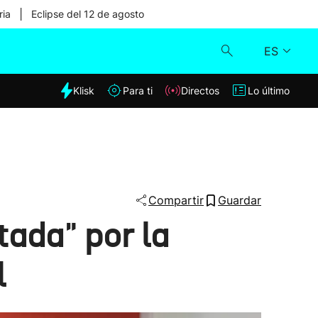
|
ria
Eclipse del 12 de agosto
ES
dia
Klisk
Para ti
Directos
Lo último
Klisk
Directos
Para ti
Compartir
Guardar
ada" por la
Lo último
l