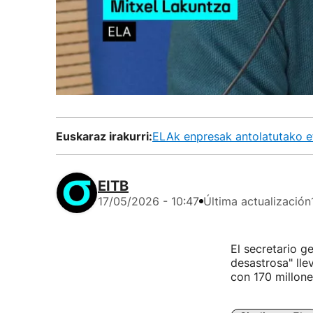
Euskaraz irakurri:
ELAk enpresak antolatutako et
EITB
17/05/2026 - 10:47
Última actualización
El secretario g
desastrosa" ll
con 170 millone