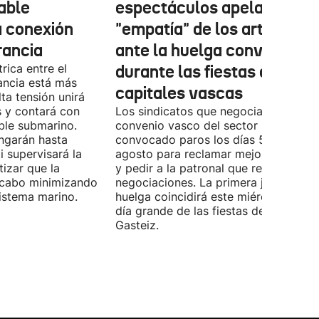
cable
espectáculos apela a la
a conexión
"empatía" de los artistas
rancia
ante la huelga convocada
rica entre el
durante las fiestas de las
ancia está más
capitales vascas
lta tensión unirá
 y contará con
Los sindicatos que negocian el prime
ble submarino.
convenio vasco del sector han
ongarán hasta
convocado paros los días 5, 14 y 26 
 supervisará la
agosto para reclamar mejoras labora
izar que la
y pedir a la patronal que retome las
a cabo minimizando
negociaciones. La primera jornada de
istema marino.
huelga coincidirá este miércoles con 
día grande de las fiestas de Vitoria-
Gasteiz.