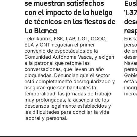
se muestran satisfechos
Eus
con el impacto de la huelga
1.3
de técnicos en las fiestas de
des
La Blanca
res
Teknikariok, ESK, LAB, UGT, CCOO,
Euska
ELA y CNT negocian el primer
perso
convenio de espectáculos de la
de em
Comunidad Autónoma Vasca, y exigen
desem
a la patronal que retome las
Navar
conversaciones, que llevan un año
perso
bloqueadas. Denuncian que el sector
Gobie
está completamente desregularizado y
está 
aseguran que son habituales la
incor
temporalidad, las jornadas de trabajo
merca
muy prolongadas, la ausencia de los
descansos legalmente establecidos y
las dificultades para conciliar la vida
laboral y personal.