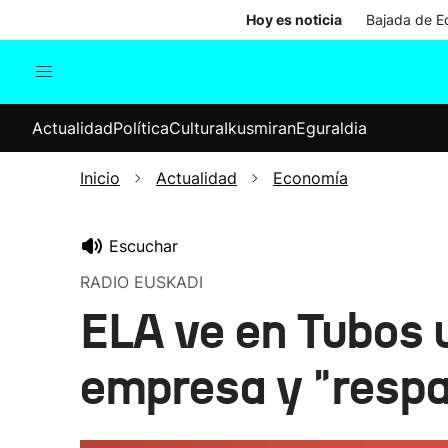
Hoy es noticia
Bajada de Ed
Actualidad
Política
Cul
Actualidad
Política
Cultura
Ikusmiran
Eguraldia
Sociedad
Elecciones
Economía
Inicio
Actualidad
Economía
Internacional
Escuchar
RADIO EUSKADI
ELA ve en Tubos 
empresa y "respa