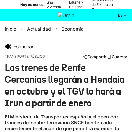
una
Edurne y
|
|
Hoy es noticia
de Elkano en
vivienda
Celedón
Getaria
de Bilbao
Txiki
ES
Inicio
Actualidad
Economía
Actualidad
Buscador
Política
Escuchar
TRANSPORTE PÚBLICO
Compartir
Guardar
Cultura
Los trenes de Renfe
Cercanías llegarán a Hendaia
Ikusmiran
en octubre y el TGV lo hará a
Eguraldia
Irun a partir de enero
El Ministerio de Transportes español y el operador
francés del sector ferroviario SNCF han firmado
recientemente el acuerdo que permitirá extender la