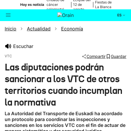
Fiestas de
|
|
Hoy es noticia
cáncer
12 de
La Blanca
colorrectal
agosto
ES
Inicio
Actualidad
Economía
Actualidad
Buscador
Política
Escuchar
VTC
Compartir
Guardar
Cultura
Las diputaciones podrán
sancionar a los VTC de otros
Ikusmiran
territorios cuando incumplan
Eguraldia
la normativa
La Autoridad del Transporte de Euskadi ha acordado
un protocolo para coordinar las inspecciones y
sanciones en los servicios VTC con el fin de actuar de