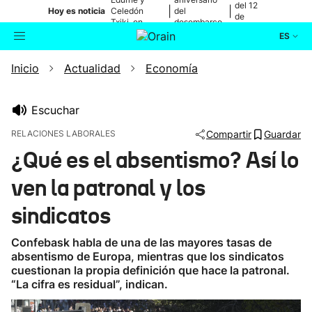
del 12
|
|
Hoy es noticia
Celedón
del
de
Txiki, en
desembarco
agosto
directo
de Elkano
ES
Inicio
Actualidad
Economía
Actualidad
Buscador
Política
Escuchar
RELACIONES LABORALES
Compartir
Guardar
Cultura
¿Qué es el absentismo? Así lo
ven la patronal y los
Ikusmiran
sindicatos
Eguraldia
Confebask habla de una de las mayores tasas de
absentismo de Europa, mientras que los sindicatos
cuestionan la propia definición que hace la patronal.
“La cifra es residual”, indican.