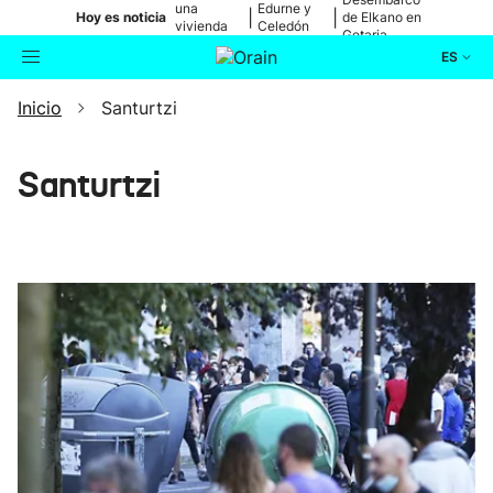
una
Edurne y
|
|
Hoy es noticia
de Elkano en
vivienda
Celedón
Getaria
de Bilbao
Txiki
ES
Inicio
Santurtzi
Actualidad
Buscador
Política
Santurtzi
Cultura
Ikusmiran
Eguraldia