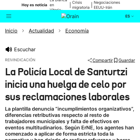
Crisis
Negociaciones
|
|
Hoy es noticia
en
migratoria
EEUU-Irán
Vitoria-
Gasteiz
ES
Inicio
Actualidad
Economía
Actualidad
Buscador
Política
Escuchar
REIVINDICACIÓN
Compartir
Guardar
Cultura
La Policía Local de Santurtzi
inicia una huelga de celo por
Ikusmiran
sus reclamaciones laborales
Eguraldia
La plantilla denuncia “incumplimientos organizativos”,
diferencias retributivas respecto al resto de
trabajadores municipales y falta de efectivos en
eventos multitudinarios. Según ErNE, los agentes han
comenzado a aplicar de forma estricta toda la