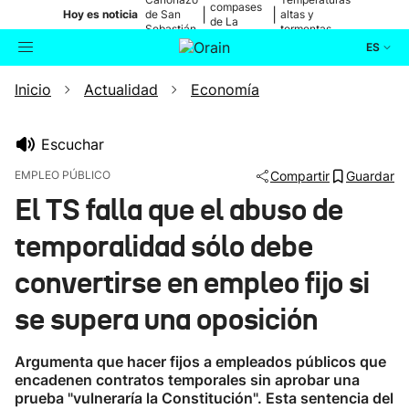
compases
|
|
Hoy es noticia
de San
altas y
de La
Sebastián
tormentas
Blanca
ES
Inicio
Actualidad
Economía
Actualidad
Buscador
Política
Escuchar
EMPLEO PÚBLICO
Compartir
Guardar
Cultura
El TS falla que el abuso de
temporalidad sólo debe
Ikusmiran
convertirse en empleo fijo si
Eguraldia
se supera una oposición
Argumenta que hacer fijos a empleados públicos que
encadenen contratos temporales sin aprobar una
prueba "vulneraría la Constitución". Esta sentencia del