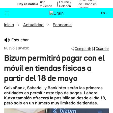
una
Edurne y
|
|
Hoy es noticia
de Elkano en
vivienda
Celedón
Getaria
de Bilbao
Txiki
ES
Inicio
Actualidad
Economía
Actualidad
Buscador
Política
Escuchar
NUEVO SERVICIO
Compartir
Guardar
Cultura
Bizum permitirá pagar con el
móvil en tiendas físicas a
Ikusmiran
partir del 18 de mayo
Eguraldia
CaixaBank, Sabadell y Bankinter serán las primeras
entidades en permitir este tipo de pagos. Laboral
Kutxa también ofrecerá la posibilidad desde el día 18,
pero solo en un número muy limitado de tiendas.