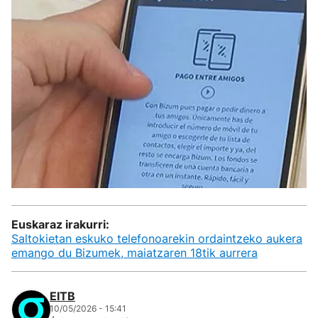
Euskaraz irakurri:
Saltokietan eskuko telefonoarekin ordaintzeko aukera
emango du Bizumek, maiatzaren 18tik aurrera
EITB
10/05/2026 - 15:41