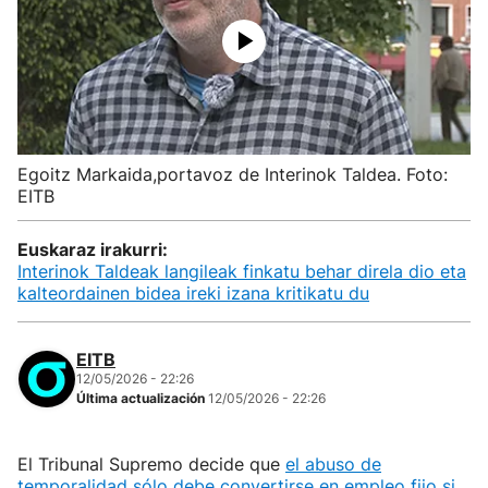
Egoitz Markaida,portavoz de Interinok Taldea. Foto:
EITB
Euskaraz irakurri:
Interinok Taldeak langileak finkatu behar direla dio eta
kalteordainen bidea ireki izana kritikatu du
EITB
12/05/2026 - 22:26
Última actualización
12/05/2026 - 22:26
El Tribunal Supremo decide que
el abuso de
temporalidad sólo debe convertirse en empleo fijo si