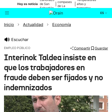
compases
|
|
Hoy es noticia
de San
altas y
de La
Sebastián
tormentas
Blanca
ES
Inicio
Actualidad
Economía
Actualidad
Buscador
Política
Escuchar
EMPLEO PÚBLICO
Compartir
Guardar
Cultura
Interinok Taldea insiste en
que los trabajadores en
Ikusmiran
fraude deben ser fijados y no
Eguraldia
indemnizados