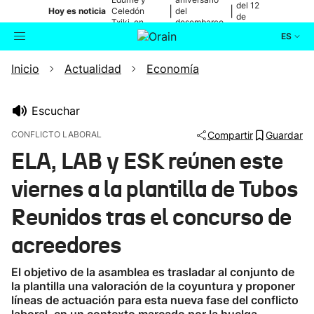
del 12
|
|
Hoy es noticia
Celedón
del
de
Txiki, en
desembarco
agosto
directo
de Elkano
ES
Inicio
Actualidad
Economía
Actualidad
Buscador
Política
Escuchar
CONFLICTO LABORAL
Compartir
Guardar
Cultura
ELA, LAB y ESK reúnen este
viernes a la plantilla de Tubos
Ikusmiran
Reunidos tras el concurso de
Eguraldia
acreedores
El objetivo de la asamblea es trasladar al conjunto de
la plantilla una valoración de la coyuntura y proponer
líneas de actuación para esta nueva fase del conflicto