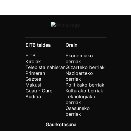
EITB taldea
Orain
EITB
Ekonomiako
Kirolak
berriak
Telebista nahieran
Gizarteko berriak
Primeran
Nazioarteko
Gaztea
berriak
Makusi
Politikako berriak
Guau - Gure
Kulturako berriak
Audioa
Teknologiako
berriak
Osasuneko
berriak
Gaurkotasuna