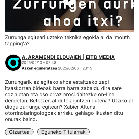
Zurrunga egiteari uzteko teknika egokia al da 'mouth
tapping'a?
A. ARAMENDI ELDUAIEN | EITB MEDIA
2025/02/10 - 07:48
Azken eguneratzea
2025/02/06 - 23:15
Zurrungarik ez egiteko ahoa estaltzeko zapi
itsaskorren bideoak barra barra zabaldu dira sare
sozialetan eta oso erraz erosi daitezke on-line
dendetan. Betetzen al dute agintzen dutena? Utziko al
diogu zurrunga egiteari? Xabier Altuna
otorrinolaringologoak arrisku gehiago ikusten ditu
onurak baino.
Gizartea
Eguneko Titularrak