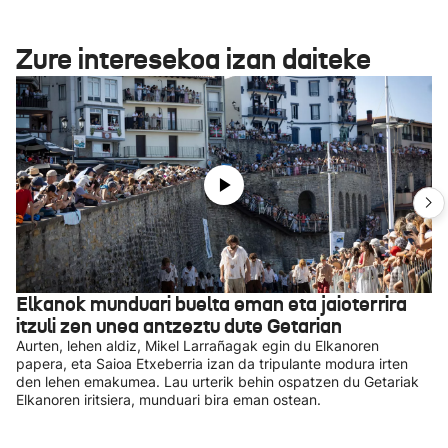
Zure interesekoa izan daiteke
Elkanok munduari buelta eman eta jaioterrira
itzuli zen unea antzeztu dute Getarian
Aurten, lehen aldiz, Mikel Larrañagak egin du Elkanoren
papera, eta Saioa Etxeberria izan da tripulante modura irten
den lehen emakumea. Lau urterik behin ospatzen du Getariak
Elkanoren iritsiera, munduari bira eman ostean.