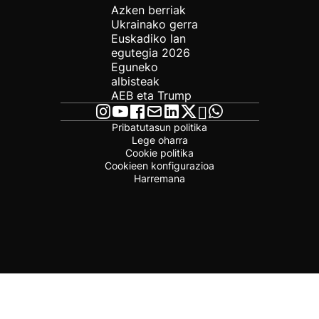
Azken berriak
Ukrainako gerra
Euskadiko lan
egutegia 2026
Eguneko
albisteak
AEB eta Trump
Pribatutasun politika
Lege oharra
Cookie politika
Cookieen konfigurazioa
Harremana