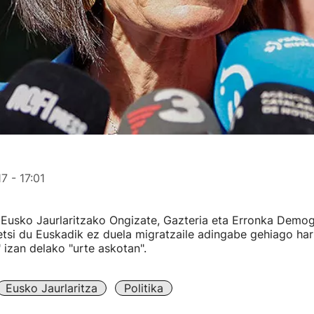
7 - 17:01
Eusko Jaurlaritzako Ongizate, Gazteria eta Erronka Demog
etsi du Euskadik ez duela migratzaile adingabe gehiago har
 izan delako "urte askotan".
Eusko Jaurlaritza
Politika