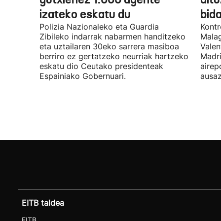
izateko eskatu du
bida
Polizia Nazionaleko eta Guardia
Kontr
Zibileko indarrak nabarmen handitzeko
Malag
eta uztailaren 30eko sarrera masiboa
Valen
berriro ez gertatzeko neurriak hartzeko
Madri
eskatu dio Ceutako presidenteak
airep
Espainiako Gobernuari.
ausaz
EITB taldea
EITB