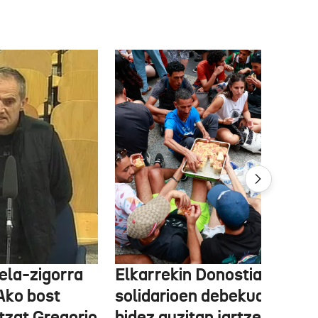
ela-zigorra
Elkarrekin Donostia afari
Ako bost
solidarioen debekua helegi
tzat Gregorio
bidez auzitan jartzea