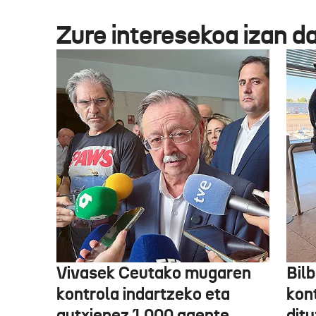
Zure interesekoa izan d
Vivasek Ceutako mugaren
Bil
kontrola indartzeko eta
kont
gutxienez 1.000 agente
ditu