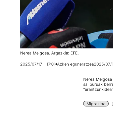
Nerea Melgosa. Argazkia: EFE.
2025/07/17 - 17:01
Azken eguneratzea
2025/07/1
Nerea Melgosa 
sailburuak berr
"erantzunkidea"
Migrazioa