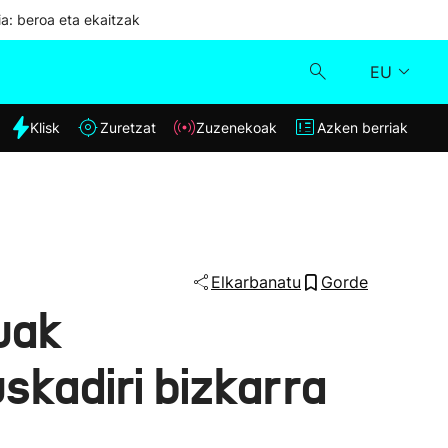
ia: beroa eta ekaitzak
EU
dia
Klisk
Zuretzat
Zuzenekoak
Azken berriak
Klisk
Zuzenekoak
Zuretzat
Elkarbanatu
Gorde
uak
Azken berriak
skadiri bizkarra