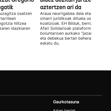
gatik
aztertzen ari da
uzagitza osatzen
Araua neurrigabea dela eta zalantza
tarrilean
oinarri juridikoak dituela uste du
gotzia hiltzea
koalizioak. EH Bilduk, berriz, Kaleko
tzaren idazkiaren
Afari Solidarioak plataformako
boluntarioen aurkako "jazarpena" sal
eta debekua bertan behera uzteko
eskatu du.
Gaurkotasuna
Azken berriak