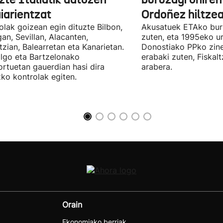
iarientzat
Ordoñez hiltzea
olak goizean egin dituzte Bilbon,
Akusatuek ETAko bur
an, Sevillan, Alacanten,
zuten, eta 1995eko ur
tzian, Balearretan eta Kanarietan.
Donostiako PPko zine
lgo eta Bartzelonako
erabaki zuten, Fiskal
ortuetan gauerdian hasi dira
arabera.
ko kontrolak egiten.
Orain
Ekonomiako berriak