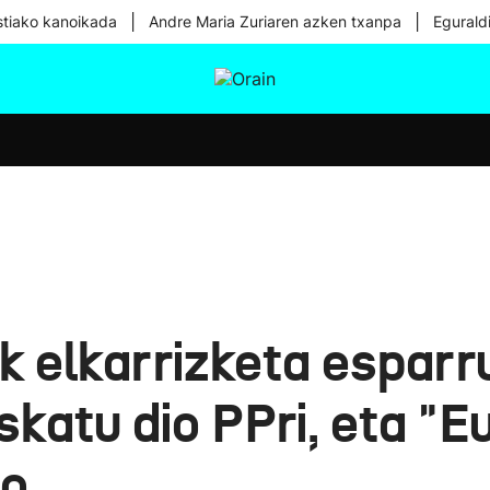
|
|
tiako kanoikada
Andre Maria Zuriaren azken txanpa
Egurald
tura
Ikusmiran
Egural
Osasuna
Teknologia
k elkarrizketa esparr
katu dio PPri, eta "Eu
io