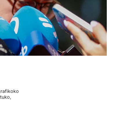
rafikoko
tuko,