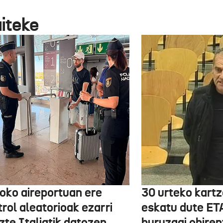
aiteke
boko aireportuan ere
30 urteko kartz
rol aleatorioak ezarri
eskatu dute ET
zte Italiatik datozen
buruzagi ohiren