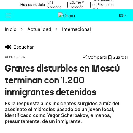
una
Edurne y
|
|
Hoy es noticia
de Elkano en
vivienda
Celedón
Getaria
de Bilbao
Txiki
ES
Inicio
Actualidad
Internacional
Actualidad
Buscador
Política
Escuchar
XENOFOBIA
Compartir
Guardar
Cultura
Graves disturbios en Moscú
terminan con 1.200
Ikusmiran
inmigrantes detenidos
Eguraldia
Es la respuesta a los incidentes surgidos a raíz del
asesinato el miércoles pasado de un joven local,
identificado como Yegor Scherbakov, a manos,
presuntamente, de un inmigrante.