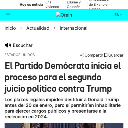
una
Edurne y
|
|
Hoy es noticia
de Elkano en
vivienda
Celedón
Getaria
de Bilbao
Txiki
ES
Inicio
Actualidad
Internacional
Actualidad
Buscador
Política
Escuchar
ESTADOS UNIDOS
Compartir
Guardar
Cultura
El Partido Demócrata inicia el
proceso para el segundo
Ikusmiran
juicio político contra Trump
Eguraldia
Los plazos legales impiden destituir a Donald Trump
antes del 20 de enero, pero sí permitirían inhabilitarle
para ejercer cargos públicos y presentarse a la
reelección en 2024.