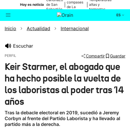
compases
|
|
Hoy es noticia
de San
altas y
de La
Sebastián
tormentas
Blanca
ES
Inicio
Actualidad
Internacional
Actualidad
Buscador
Política
Escuchar
PERFIL
Compartir
Guardar
Cultura
Keir Starmer, el abogado que
ha hecho posible la vuelta de
Ikusmiran
los laboristas al poder tras 14
Eguraldia
años
Tras la debacle electoral en 2019, sucedió a Jeremy
Corbyn al frente del Partido Laborista y ha llevado al
partido más a la derecha.