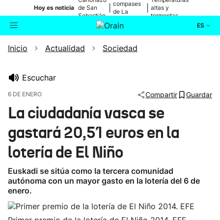
compases
|
|
Hoy es noticia
de San
altas y
de La
Sebastián
tormentas
Blanca
ES
Inicio
Actualidad
Sociedad
Actualidad
Buscador
Política
Escuchar
6 DE ENERO
Compartir
Guardar
Cultura
La ciudadanía vasca se
gastará 20,51 euros en la
Ikusmiran
lotería de El Niño
Eguraldia
Euskadi se sitúa como la tercera comunidad
autónoma con un mayor gasto en la lotería del 6 de
enero.