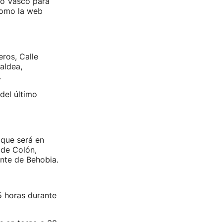
no Vasco para
 como la web
eros, Calle
aldea,
.
 del último
 que será en
 de Colón,
nte de Behobia.
5 horas durante