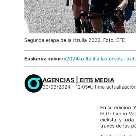
Segunda etapa de la Itzulia 2023. Foto. EFE
Euskaraz irakurri:
2024ko Itzulia lasterketa: traf
AGENCIAS | EITB MEDIA
30/03/2024 - 12:05
Última actualizació
En su edición n
El Gobierno Va
ciclista, y tod
través de las p