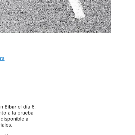
6ra
en
Eibar
el día 6.
to a la prueba
 disponible a
iales.