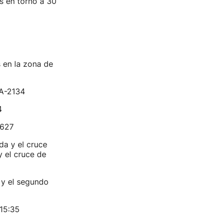
as en torno a 30
s en la zona de
 A-2134
4
-627
da y el cruce
y el cruce de
 y el segundo
 15:35