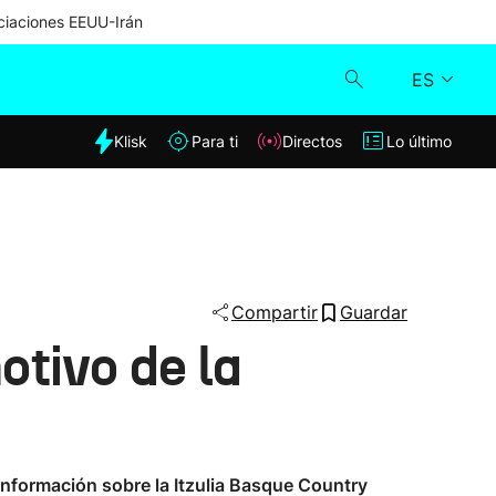
iaciones EEUU-Irán
ES
dia
Klisk
Para ti
Directos
Lo último
Klisk
Directos
Para ti
Compartir
Guardar
otivo de la
Lo último
 información sobre la Itzulia Basque Country