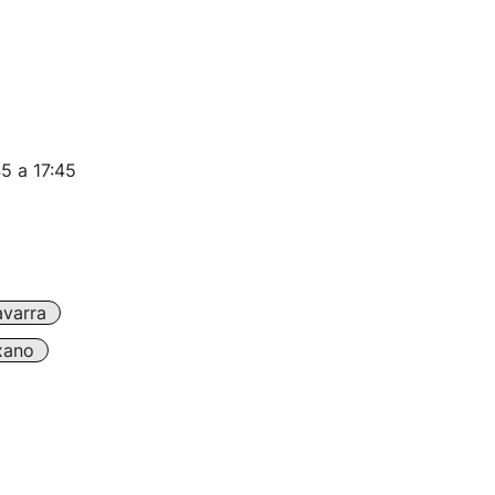
45 a 17:45
varra
xano