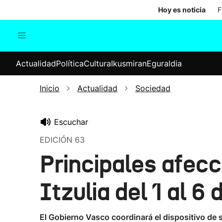
Hoy es noticia
F
Actualidad
Política
Cul
Actualidad
Política
Cultura
Ikusmiran
Eguraldia
Sociedad
Elecciones
Economía
Inicio
Actualidad
Sociedad
Internacional
Escuchar
EDICIÓN 63
Principales afecc
Itzulia del 1 al 6 
El Gobierno Vasco coordinará el dispositivo de 