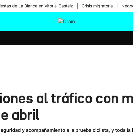
|
|
iestas de La Blanca en Vitoria-Gasteiz
Crisis migratoria
Negoc
tura
Ikusmiran
Egural
Salud
Tecnología
iones al tráfico con m
de abril
seguridad y acompañamiento a la prueba ciclista, y toda la