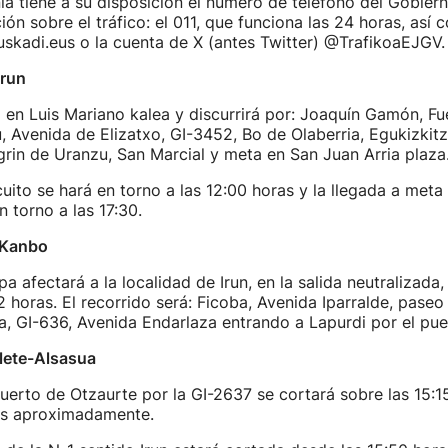
nía tiene a su disposición el número de teléfono del Gobier
ción sobre el tráfico: el 011, que funciona las 24 horas, así
skadi.eus o la cuenta de X (antes Twitter) @TrafikoaEJGV.
Irun
á en Luis Mariano kalea y discurrirá por: Joaquín Gamón, Fu
, Avenida de Elizatxo, GI-3452, Bo de Olaberria, Egukizkitz
grin de Uranzu, San Marcial y meta en San Juan Arria plaza
cuito se hará en torno a las 12:00 horas y la llegada a meta
n torno a las 17:30.
n-Kanbo
a afectará a la localidad de Irun, en la salida neutralizada,
12 horas. El recorrido será: Ficoba, Avenida Iparralde, paseo
, GI-636, Avenida Endarlaza entrando a Lapurdi por el pue
elete-Alsasua
puerto de Otzaurte por la GI-2637 se cortará sobre las 15:1
os aproximadamente.