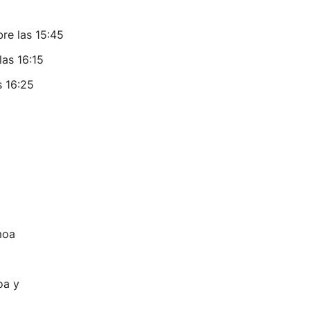
0
bre las 15:45
las 16:15
as 16:25
moa
oa y