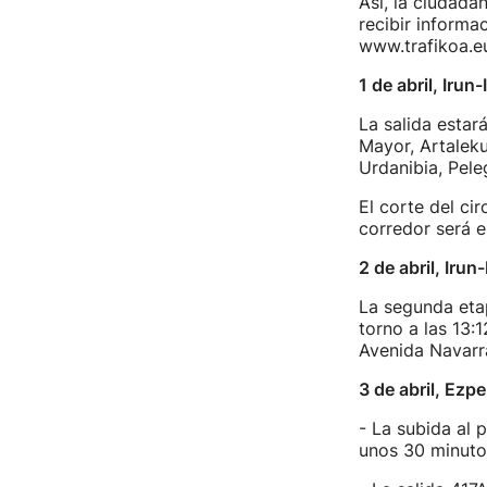
Así, la ciudada
recibir informa
www.trafikoa.eu
1 de abril, Irun-
La salida estar
Mayor, Artaleku
Urdanibia, Pele
El corte del cir
corredor será e
2 de abril, Iru
La segunda etap
torno a las 13:
Avenida Navarra
3 de abril, Ezp
- La subida al 
unos 30 minut