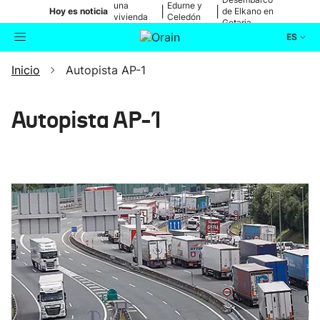
una
Edurne y
|
|
Hoy es noticia
de Elkano en
vivienda
Celedón
Getaria
de Bilbao
Txiki
ES
Inicio
Autopista AP-1
Actualidad
Buscador
Política
Autopista AP-1
Cultura
Ikusmiran
Eguraldia