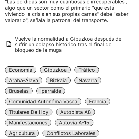
"Las pérdidas son muy cuantiosas e irrecuperables",
algo que un sector como el primario "que está
viviendo la crisis en sus propias carnes" debe "saber
valorarlo", señala la patronal del transporte.
Vuelve la normalidad a Gipuzkoa después de
sufrir un colapso histórico tras el final del
bloqueo de la muga
Economía
Gipuzkoa
Tráfico
Araba-Álava
Bizkaia
Navarra
Bruselas
Iparralde
Comunidad Autonóma Vasca
Francia
Titulares De Hoy
Autopista A8
Manifestaciones
Autovía A-15
Agricultura
Conflictos Laborales