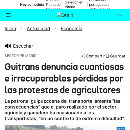
Celedón en
|
|
Hoy es noticia
Pirata de
portuguesas
Vitoria-
Donostia
en las playas
Gasteiz
ES
Inicio
Actualidad
Economía
Actualidad
Buscador
Política
Escuchar
SECTOR PRIMARIO
Compartir
Guardar
Cultura
Guitrans denuncia cuantiosas
e irrecuperables pérdidas por
Ikusmiran
las protestas de agricultores
Eguraldia
La patronal guipuzcoana del transporte lamenta "las
consecuencias" que el paro realizado por el sector
agrícola y ganadero ha ocasionado a los
transportistas, "en un contexto de extrema dificultad".