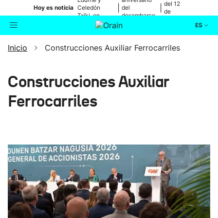
del 12
|
|
Hoy es noticia
Celedón
del
de
Txiki, en
desembarco
agosto
directo
de Elkano
ES
Inicio
Construcciones Auxiliar Ferrocarriles
Actualidad
Buscador
Política
Construcciones Auxiliar
Ferrocarriles
Cultura
Ikusmiran
Eguraldia