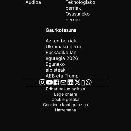
Audioa
Teknologiako
berriak
Osasuneko
berriak
Gaurkotasuna
Azken berriak
Ukrainako gerra
Euskadiko lan
egutegia 2026
Eguneko
albisteak
AEB eta Trump
Pribatutasun politika
Lege oharra
Cookie politika
Cookieen konfigurazioa
Harremana