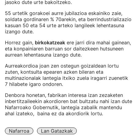
jasoko dute urte bakoitzeko.
55 urtetik gorakoei aurre jubilazioa eskainiko zaie,
soldata gordinaren % 70arekin, eta berrindustrializazio
kasuan 50 eta 54 urte arteko langileek lehentasuna
izango dute.
Horrez gain,
birkokatzeak
ere jarri dira mahai gainean,
eta konpainiaren barruan sor daitezkeen hutsuneen
aurrean lehentasuna izango dute.
Aurreakordioa joan zen ostegun goizaldean lortu
zuten, kontsulta epearen azken bileran eta
multinazionalak lantegia itxiko zuela iragarri zuenetik
7 hilabete igaro ondoren.
Denbora honetan, fabrikan interesa izan zezaketen
inbertitzaileekin akordioren bat bultzatu nahi izan dute
Nafarroako Gobernutik, lantegia zabalik mantendu
ahal izateko, baina ez da akordiorik lortu.
Nafarroa
Lan Gatazkak