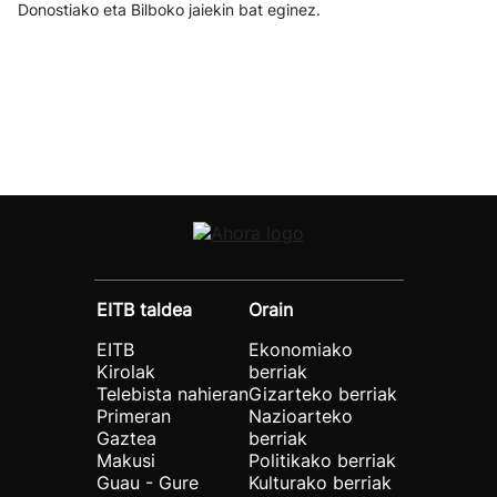
Donostiako eta Bilboko jaiekin bat eginez.
EITB taldea
Orain
EITB
Ekonomiako
Kirolak
berriak
Telebista nahieran
Gizarteko berriak
Primeran
Nazioarteko
Gaztea
berriak
Makusi
Politikako berriak
Guau - Gure
Kulturako berriak