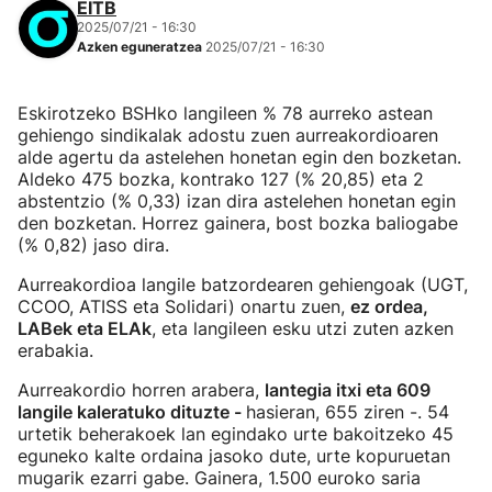
EITB
2025/07/21 - 16:30
Azken eguneratzea
2025/07/21 - 16:30
Eskirotzeko BSHko langileen % 78 aurreko astean
gehiengo sindikalak adostu zuen aurreakordioaren
alde agertu da astelehen honetan egin den bozketan.
Aldeko 475 bozka, kontrako 127 (% 20,85) eta 2
abstentzio (% 0,33) izan dira astelehen honetan egin
den bozketan. Horrez gainera, bost bozka baliogabe
(% 0,82) jaso dira.
Aurreakordioa langile batzordearen gehiengoak (UGT,
CCOO, ATISS eta Solidari) onartu zuen,
ez ordea,
LABek eta ELAk
, eta langileen esku utzi zuten azken
erabakia.
Aurreakordio horren arabera,
lantegia itxi eta 609
langile kaleratuko dituzte -
hasieran, 655 ziren -. 54
urtetik beherakoek lan egindako urte bakoitzeko 45
eguneko kalte ordaina jasoko dute, urte kopuruetan
mugarik ezarri gabe. Gainera, 1.500 euroko saria