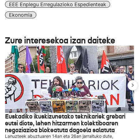
EEE Enplegu Erregulazioko Espedienteak
Ekonomia
Zure interesekoa izan daiteke
Euskadiko ikuskizunetako teknikariek grebari
eutsi diote, lehen hitzarmen kolektiboaren
negoziazioa blokeatuta dagoela salatuta
Lanuzteek abuztuaren 14an eta 26an jarraituko dute,