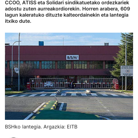
CCOO, ATISS eta Solidari sindikatuetako ordezkariek
adostu zuten aurreakordiorekin. Horren arabera, 609
lagun kaleratuko dituzte kalteordainekin eta lantegia
itxiko dute.
BSHko lantegia. Argazkia: EITB