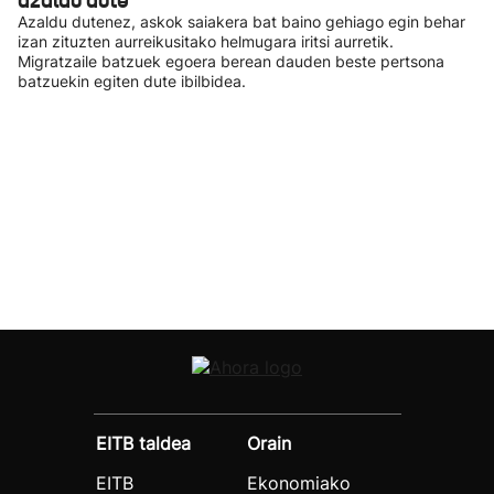
azaldu dute
Azaldu dutenez, askok saiakera bat baino gehiago egin behar
izan zituzten aurreikusitako helmugara iritsi aurretik.
Migratzaile batzuek egoera berean dauden beste pertsona
batzuekin egiten dute ibilbidea.
EITB taldea
Orain
EITB
Ekonomiako