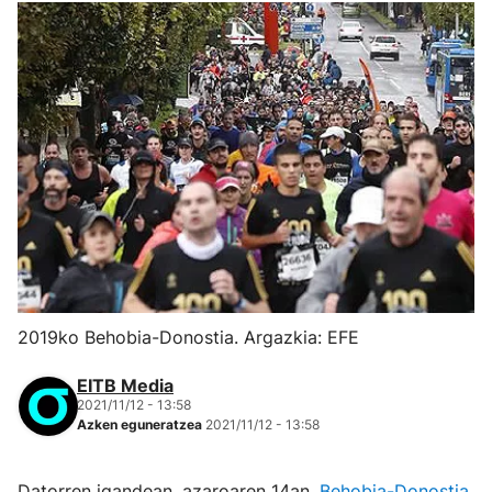
2019ko Behobia-Donostia. Argazkia: EFE
EITB Media
2021/11/12 - 13:58
Azken eguneratzea
2021/11/12 - 13:58
Datorren igandean, azaroaren 14an,
Behobia-Donostia