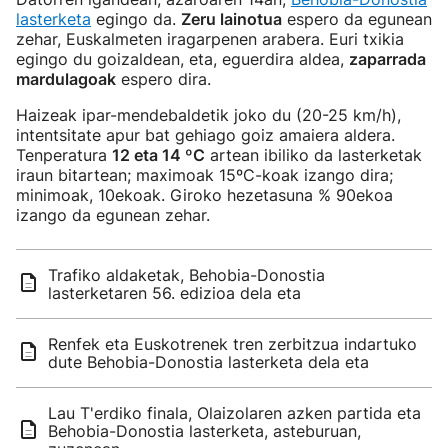
lasterketa
egingo da.
Zeru lainotua
espero da egunean
zehar, Euskalmeten iragarpenen arabera. Euri txikia
egingo du goizaldean, eta, eguerdira aldea,
zaparrada
mardulagoak
espero dira.
Haizeak ipar-mendebaldetik joko du (20-25 km/h),
intentsitate apur bat gehiago goiz amaiera aldera.
Tenperatura
12 eta 14 ºC
artean ibiliko da lasterketak
iraun bitartean; maximoak 15ºC-koak izango dira;
minimoak, 10ekoak. Giroko hezetasuna % 90ekoa
izango da egunean zehar.
Trafiko aldaketak, Behobia-Donostia
lasterketaren 56. edizioa dela eta
Renfek eta Euskotrenek tren zerbitzua indartuko
dute Behobia-Donostia lasterketa dela eta
Lau T'erdiko finala, Olaizolaren azken partida eta
Behobia-Donostia lasterketa, asteburuan,