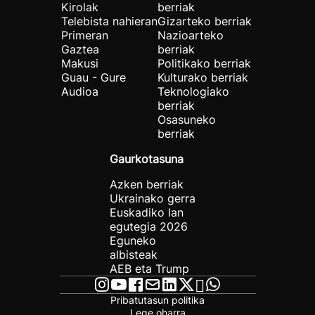
Kirolak
berriak
Telebista nahieran
Gizarteko berriak
Primeran
Nazioarteko
Gaztea
berriak
Makusi
Politikako berriak
Guau - Gure
Kulturako berriak
Audioa
Teknologiako
berriak
Osasuneko
berriak
Gaurkotasuna
Azken berriak
Ukrainako gerra
Euskadiko lan
egutegia 2026
Eguneko
albisteak
AEB eta Trump
Pribatutasun politika
Lege oharra