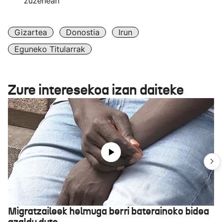
zuzenean
Gizartea
Donostia
Irun
Eguneko Titularrak
Zure interesekoa izan daiteke
Migratzaileek helmuga berri baterainoko bidea