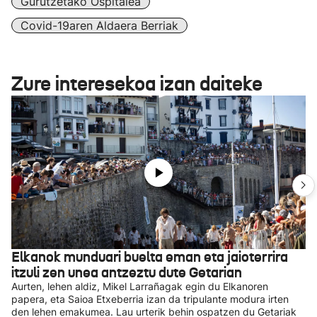
Gurutzetako Ospitalea
Covid-19aren Aldaera Berriak
Zure interesekoa izan daiteke
Elkanok munduari buelta eman eta jaioterrira
itzuli zen unea antzeztu dute Getarian
Aurten, lehen aldiz, Mikel Larrañagak egin du Elkanoren
papera, eta Saioa Etxeberria izan da tripulante modura irten
den lehen emakumea. Lau urterik behin ospatzen du Getariak