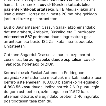
hamar bat oherekin
covid-19arekin kutsatutako
paziente kritikoak artatzeko
, EITB Mediak jakin ahal
izan duenez. Horrez gain, beste 20 bat ohe gehiago
jarriko dituzte gela arruntetan.
Eusko Jaurlaritzaren Osasun Sailak atzo emandako
datuen arabera, Arabako, Bizkaiko eta Gipuzkoako
erietxeetan 567 pertsona
daude ingresatuta gela
arruntetan eta beste 132 Zainketa Intentsiboetako
Unitateetan.
Gotzone Sagardui Osasun sailburuak azpimarratu
zuenenez,
lau adingabeko daude ospitalean
covid-
19ak jota, horietako bi ZIUn.
Koronabirusak Euskal Autonomia Erkidegoan
eragindako intzidentzia metatuak markak hautsi zituen
berriro astelehenean: 100.000 biztanleko 14 eguneko
4.898,55 kasu
daude. Indize horrek 2.613 puntu egin
du gora astebetean, azken egunean 11.572 kasu
atzeman dituzte, eta egindako proben % 40 inguruko
positibotasun tasa izan du.