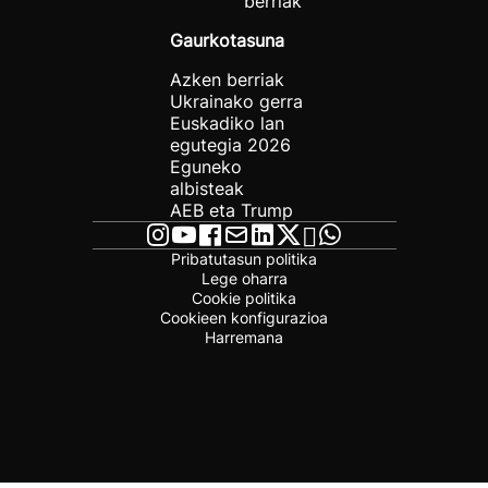
berriak
Gaurkotasuna
Azken berriak
Ukrainako gerra
Euskadiko lan
egutegia 2026
Eguneko
albisteak
AEB eta Trump
Pribatutasun politika
Lege oharra
Cookie politika
Cookieen konfigurazioa
Harremana