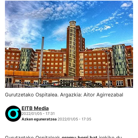
Gurutzetako Ospitalea. Argazkia: Aitor Agirrezabal
EITB Media
2022/01/05 - 17:31
Azken eguneratzea
2022/01/05 - 17:35
Gurutzetako Ospitaleak
eremu berri bat
irekiko du