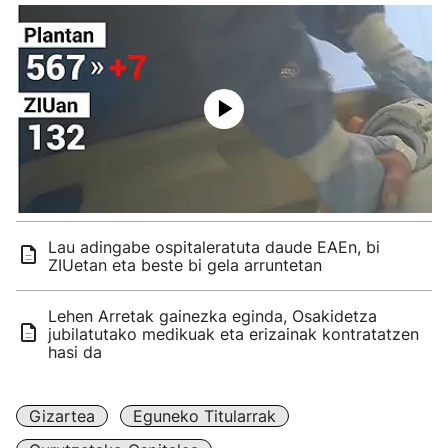
Lau adingabe ospitaleratuta daude EAEn, bi
ZIUetan eta beste bi gela arruntetan
Lehen Arretak gainezka eginda, Osakidetza
jubilatutako medikuak eta erizainak kontratatzen
hasi da
Gizartea
Eguneko Titularrak