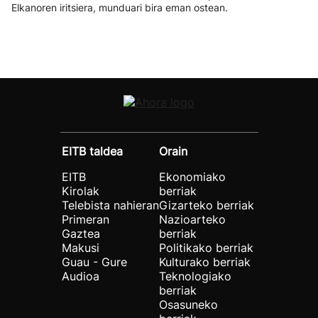
Elkanoren iritsiera, munduari bira eman ostean.
EITB taldea
Orain
EITB
Ekonomiako
Kirolak
berriak
Telebista nahieran
Gizarteko berriak
Primeran
Nazioarteko
Gaztea
berriak
Makusi
Politikako berriak
Guau - Gure
Kulturako berriak
Audioa
Teknologiako
berriak
Osasuneko