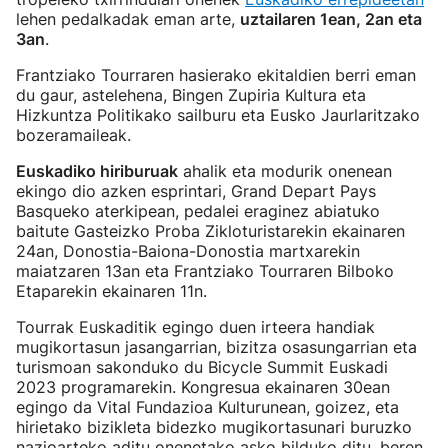
lehen pedalkadak eman arte,
uztailaren 1ean, 2an eta
3an
.
Frantziako Tourraren hasierako ekitaldien berri eman
du gaur, astelehena, Bingen Zupiria Kultura eta
Hizkuntza Politikako sailburu eta Eusko Jaurlaritzako
bozeramaileak.
Euskadiko hiriburuak
ahalik eta modurik onenean
ekingo dio azken esprintari, Grand Depart Pays
Basqueko aterkipean, pedalei eraginez abiatuko
baitute Gasteizko Proba Zikloturistarekin ekainaren
24an, Donostia-Baiona-Donostia martxarekin
maiatzaren 13an eta Frantziako Tourraren Bilboko
Etaparekin ekainaren 11n.
Tourrak Euskaditik egingo duen irteera handiak
mugikortasun jasangarrian, bizitza osasungarrian eta
turismoan sakonduko du Bicycle Summit Euskadi
2023 programarekin. Kongresua ekainaren 30ean
egingo da Vital Fundazioa Kulturunean, goizez, eta
hirietako bizikleta bidezko mugikortasunari buruzko
nazioarteko aditu onenetako asko bilduko ditu, beren