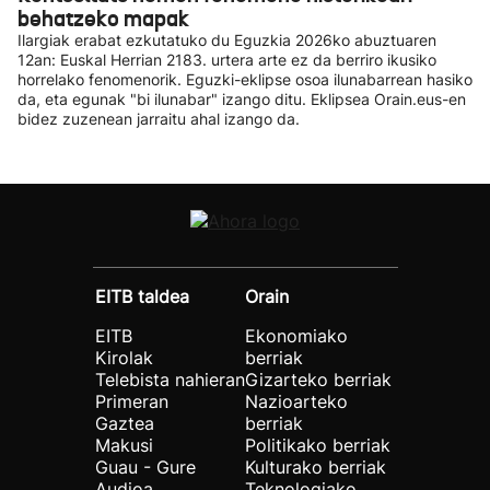
behatzeko mapak
Ilargiak erabat ezkutatuko du Eguzkia 2026ko abuztuaren
12an: Euskal Herrian 2183. urtera arte ez da berriro ikusiko
horrelako fenomenorik. Eguzki-eklipse osoa ilunabarrean hasiko
da, eta egunak "bi ilunabar" izango ditu. Eklipsea Orain.eus-en
bidez zuzenean jarraitu ahal izango da.
EITB taldea
Orain
EITB
Ekonomiako
Kirolak
berriak
Telebista nahieran
Gizarteko berriak
Primeran
Nazioarteko
Gaztea
berriak
Makusi
Politikako berriak
Guau - Gure
Kulturako berriak
Audioa
Teknologiako