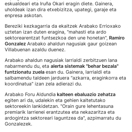
eskualdeari eta Iruña Okari eragin diete. Gainera,
uholdeak izan dira etxebizitza, upategi, garaje eta
enpresa askotan.
Bereziki kezkagarria da ekaitzek Arabako Errioxako
uztetan izan duten eragina, "mahasti eta ardo
sektorearentzat funtsezkoa den une honetan",
Ramiro
Gonzalez
Arabako ahaldun nagusiak gaur goizean
Villabuenan azaldu duenez.
Arabako ahaldun nagusiak larrialdi zerbitzuen lana
nabarmendu du, eta
alerta sistemak "behar bezala"
funtzionatu zuela
esan du. Gainera, larrialdi eta
salbamendu taldeen jarduera "azkarra, eraginkorra eta
koordinatua" izan zela adierazi du.
Arabako Foru Aldundia
kalteen ebaluazio zehatza
egiten ari da, udalekin eta gehien kaltetutako
sektoreekin lankidetzan. "Orain gure lehentasuna
premiarik larrienei erantzutea eta nekazaritza eta
ardogintza sektoreari laguntzea da", azpimarratu du
Gonzalezek.