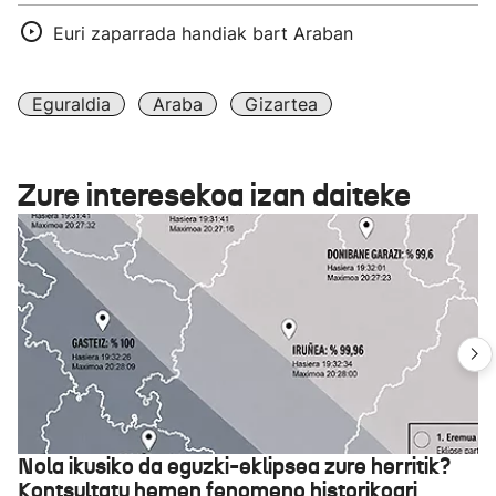
Euri zaparrada handiak bart Araban
Eguraldia
Araba
Gizartea
Zure interesekoa izan daiteke
Nola ikusiko da eguzki-eklipsea zure herritik?
Kontsultatu hemen fenomeno historikoari