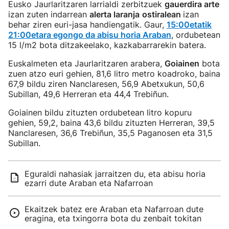
Eusko Jaurlaritzaren larrialdi zerbitzuek
gauerdira arte
izan zuten indarrean
alerta laranja
ostiralean
izan
behar ziren euri-jasa handiengatik. Gaur,
15:00etatik
21:00etara egongo da abisu horia Araban
, ordubetean
15 l/m2 bota ditzakeelako, kazkabarrarekin batera.
Euskalmeten eta Jaurlaritzaren arabera,
Goiainen
bota
zuen atzo euri gehien, 81,6 litro metro koadroko, baina
67,9 bildu ziren Nanclaresen, 56,9 Abetxukun, 50,6
Subillan, 49,6 Herreran eta 44,4 Trebiñun.
Goiainen bildu zituzten ordubetean litro kopuru
gehien, 59,2, baina 43,6 bildu zituzten Herreran, 39,5
Nanclaresen, 36,6 Trebiñun, 35,5 Paganosen eta 31,5
Subillan.
Eguraldi nahasiak jarraitzen du, eta abisu horia
ezarri dute Araban eta Nafarroan
Ekaitzek batez ere Araban eta Nafarroan dute
eragina, eta txingorra bota du zenbait tokitan