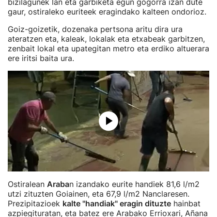
bizilagunek lan eta garbiketa egun gogorra izan dute
gaur, ostiraleko euriteek eragindako kalteen ondorioz.
Goiz-goizetik, dozenaka pertsona aritu dira ura
ateratzen eta, kaleak, lokalak eta etxabeak garbitzen,
zenbait lokal eta upategitan metro eta erdiko altuerara
ere iritsi baita ura.
Ostiralean
Araba
n izandako eurite handiek 81,6 l/m2
utzi zituzten Goiainen, eta 67,9 l/m2 Nanclaresen.
Prezipitazioek
kalte "handiak" eragin dituzte
hainbat
azpiegituratan, eta batez ere Arabako Errioxari, Añana