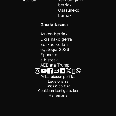
berriak
Osasuneko
berriak
Gaurkotasuna
Azken berriak
Ukrainako gerra
Euskadiko lan
egutegia 2026
Eguneko
albisteak
AEB eta Trump
Pribatutasun politika
Lege oharra
Cookie politika
Cookieen konfigurazioa
Harremana