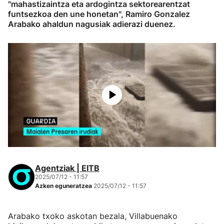
"mahastizaintza eta ardogintza sektorearentzat
funtsezkoa den une honetan", Ramiro Gonzalez
Arabako ahaldun nagusiak adierazi duenez.
Agentziak | EITB
2025/07/12 - 11:57
Azken eguneratzea
2025/07/12 - 11:57
Arabako txoko askotan bezala, Villabuenako