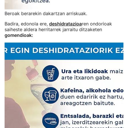
Beroak berarekin dakartzan arriskuak.
Badira, edonola ere,
deshidratazioa
ren ondorioak
saiheste aldera herritarrek jarraitu ditzaketen
gomendioak: