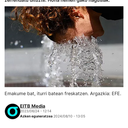
zerrendatu dituzte. Hona hemen gako nagusiak.
Emakume bat, iturri batean freskatzen. Argazkia: EFE.
EITB Media
2023/06/24 - 12:14
Azken eguneratzea
2024/08/10 - 13:05