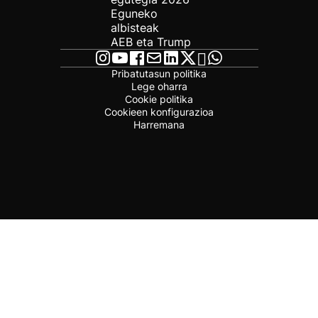
Eguneko
albisteak
AEB eta Trump
Pribatutasun politika
Lege oharra
Cookie politika
Cookieen konfigurazioa
Harremana