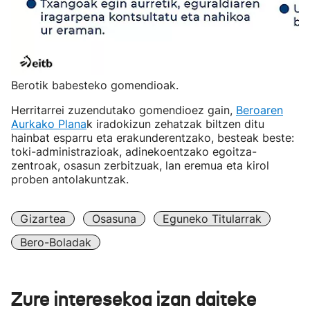
Berotik babesteko gomendioak.
Herritarrei zuzendutako gomendioez gain,
Beroaren
Aurkako Plana
k iradokizun zehatzak biltzen ditu
hainbat esparru eta erakunderentzako, besteak beste:
toki-administrazioak, adinekoentzako egoitza-
zentroak, osasun zerbitzuak, lan eremua eta kirol
proben antolakuntzak.
Gizartea
Osasuna
Eguneko Titularrak
Bero-Boladak
Zure interesekoa izan daiteke