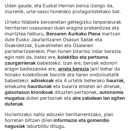
Udan gaude, eta Euskal Herrian beroa izango da,
ziurrenik, urte-sasoi honetako protagonistetako bat.
Urteko hilabete beroenetan gehiegizko tenperaturak
herritarren osasunean duen eragina prebenitzea eta
murriztea helburu,
Beroaren Aurkako Plana
martxan
dute Eusko Jaurlaritzaren Osasun Sailak eta
Osakidetzak, Euskalmeten eta Osalanen
partehartzearekin. Plan honen bitartez indar berezia
egin nahi da, batez ere,
kolektibo eta pertsona
zaurgarrienak
babesteko. Izan ere, beroak edonori
eragin badiezaioke ere
,
arreta berezia
jarri behar da
honako kolektiboak berotik eta haren ondorioetatik
babesteko:
adinekoak
eta 4 urtetik beherako
haurrak,
emakume
haurdunak
eta bularra ematen ari direnak,
gaixotasun kronikoak
dituzten pertsonak,
autonomia
mugatua
duten pertsonak eta
aire zabalean lan egiten
dutenak
.
Horientzako nahiz edozein herritarrentzako, plan
horretan biltzen diren
informazio eta gomendio
nagusiak
laburbildu ditugu.