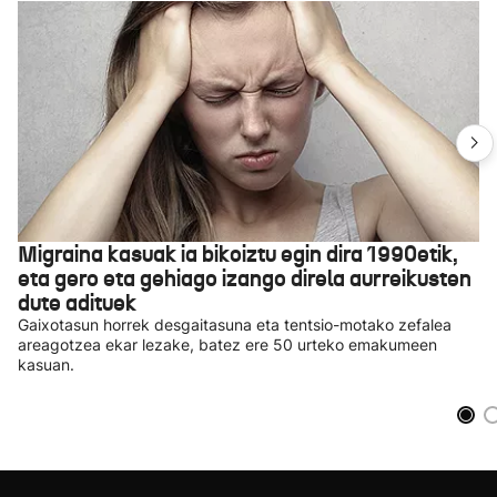
Migraina kasuak ia bikoiztu egin dira 1990etik,
eta gero eta gehiago izango direla aurreikusten
dute adituek
Gaixotasun horrek desgaitasuna eta tentsio-motako zefalea
areagotzea ekar lezake, batez ere 50 urteko emakumeen
kasuan.