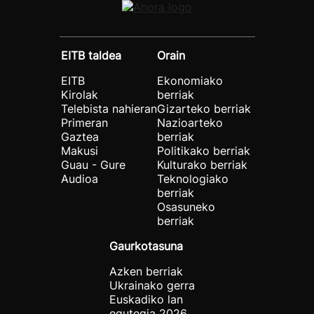
EITB taldea
Orain
EITB
Ekonomiako
Kirolak
berriak
Telebista nahieran
Gizarteko berriak
Primeran
Nazioarteko
Gaztea
berriak
Makusi
Politikako berriak
Guau - Gure
Kulturako berriak
Audioa
Teknologiako
berriak
Osasuneko
berriak
Gaurkotasuna
Azken berriak
Ukrainako gerra
Euskadiko lan
egutegia 2026