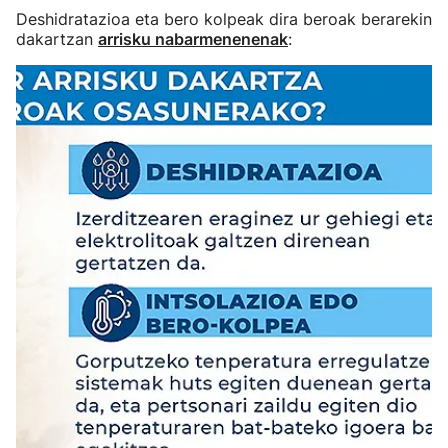
Deshidratazioa eta bero kolpeak dira beroak berarekin
dakartzan
arrisku nabarmenenenak
: