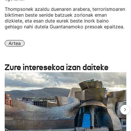
Thompsonek azaldu duenaren arabera, terrorismoaren
biktimen beste senide batzuek zorionak eman
dizkiete, eta esan dute eurek beste inork baino
gehiago nahi dutela Guantanamoko presoak epaitzea.
Artea
Zure interesekoa izan daiteke