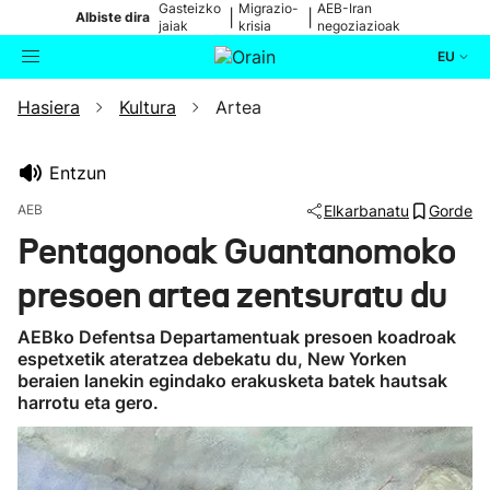
Gasteizko
Migrazio-
AEB-Iran
|
|
Albiste dira
jaiak
krisia
negoziazioak
EU
Hasiera
Kultura
Artea
Aktualitatea
Bilatzailea
Politika
Entzun
AEB
Elkarbanatu
Gorde
Kultura
Pentagonoak Guantanomoko
presoen artea zentsuratu du
Ikusmiran
AEBko Defentsa Departamentuak presoen koadroak
Eguraldia
espetxetik ateratzea debekatu du, New Yorken
beraien lanekin egindako erakusketa batek hautsak
harrotu eta gero.