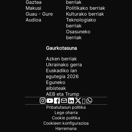
Gaztea
berriak
Makusi
Politikako berriak
Guau - Gure
Kulturako berriak
Audioa
Teknologiako
berriak
Osasuneko
berriak
Gaurkotasuna
Azken berriak
Ukrainako gerra
Euskadiko lan
egutegia 2026
Eguneko
albisteak
AEB eta Trump
Pribatutasun politika
Lege oharra
Cookie politika
Cookieen konfigurazioa
Harremana