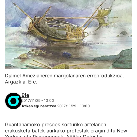
Djamel Amezianeren margolanaren erreprodukzioa.
Argazkia: Efe.
Efe
2017/11/29 - 13:00
Azken eguneratzea
2017/11/29 - 13:00
Guantanamoko presoek sorturiko artelanen
erakusketa batek aurkako protestak eragin ditu New
Yorken, eta Pentagonoak, AEBko Defentsa