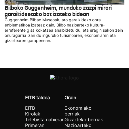
Bilboko Guggenheim, munduko zazpi mirari
garaikideetako bat izateko bidean
Guggenheim Bilbao Museoak, aro garaikideko obra
enblematikoa izateaz gain, Bilbo nazioarteko kultura-
erreferente gisa kokatzea ahalbidetu du, eta eragin sakon zein
onuragarria izan du inguruko turismoaren, ekonomiaren eta
gizartearen garapenean.
EITB taldea
Orain
EITB
Ekonomiako
Kirolak
berriak
Telebista nahieran
Gizarteko berriak
Primeran
Nazioarteko