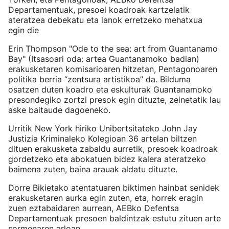
Departamentuak, presoei koadroak kartzelatik
ateratzea debekatu eta lanok erretzeko mehatxua
egin die
Erin Thompson "Ode to the sea: art from Guantanamo
Bay" (Itsasoari oda: artea Guantanamoko badian)
erakusketaren komisarioaren hitzetan, Pentagonoaren
politika berria “zentsura artistikoa” da. Bilduma
osatzen duten koadro eta eskulturak Guantanamoko
presondegiko zortzi presok egin dituzte, zeinetatik lau
aske baitaude dagoeneko.
Urritik New York hiriko Unibertsitateko John Jay
Justizia Kriminaleko Kolegioan 36 artelan biltzen
dituen erakusketa zabaldu aurretik, presoek koadroak
gordetzeko eta abokatuen bidez kalera ateratzeko
baimena zuten, baina arauak aldatu dituzte.
Dorre Bikietako atentatuaren biktimen hainbat senidek
erakusketaren aurka egin zuten, eta, horrek eragin
zuen eztabaidaren aurrean, AEBko Defentsa
Departamentuak presoen baldintzak estutu zituen arte
sormenaren arloan.