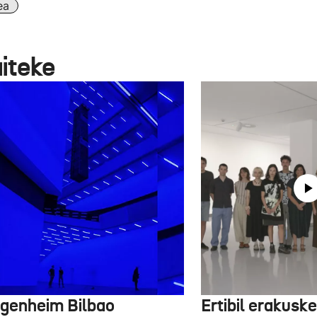
ea
aiteke
genheim Bilbao
Ertibil erakusk