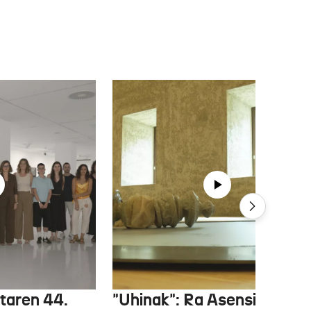
etaren 44.
"Uhinak": Ra Asensiren