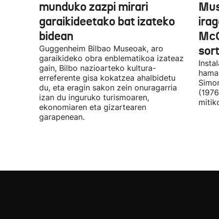
munduko zazpi mirari
Mus
garaikideetako bat izateko
irag
bidean
McQ
Guggenheim Bilbao Museoak, aro
sor
garaikideko obra enblematikoa izateaz
Insta
gain, Bilbo nazioarteko kultura-
hamar
erreferente gisa kokatzea ahalbidetu
Simon
du, eta eragin sakon zein onuragarria
(1976
izan du inguruko turismoaren,
mitik
ekonomiaren eta gizartearen
garapenean.