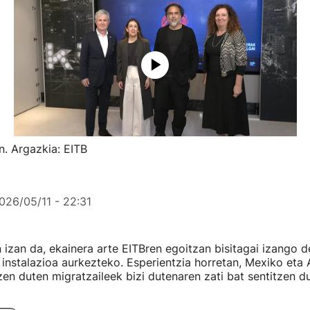
n. Argazkia: EITB
026/05/11 - 22:31
n izan da, ekainera arte EITBren egoitzan bisitagai izango de
 instalazioa aurkezteko. Esperientzia horretan, Mexiko eta
n duten migratzaileek bizi dutenaren zati bat sentitzen du