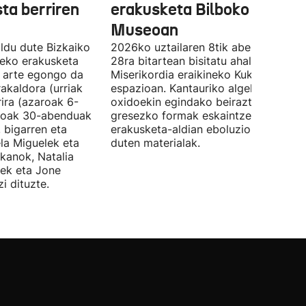
sta berriren
erakusketa Bilboko Euskal
Museoan
ldu dute Bizkaiko
2026ko uztailaren 8tik abenduaren
tzeko erakusketa
28ra bitartean bisitatu ahal izango da
ra arte egongo da
Miserikordia eraikineko Kukula
rakaldora (urriak
espazioan. Kantauriko algekin eta
ira (azaroak 6-
oxidoekin egindako beiraztatutako
aroak 30-abenduak
gresezko formak eskaintzen ditu,
 bigarren eta
erakusketa-aldian eboluzionatzen
ela Miguelek eta
duten materialak.
kanok, Natalia
tek eta Jone
i dituzte.