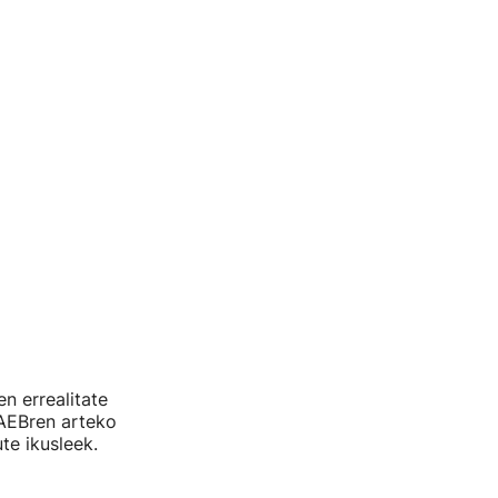
n errealitate
 AEBren arteko
te ikusleek.