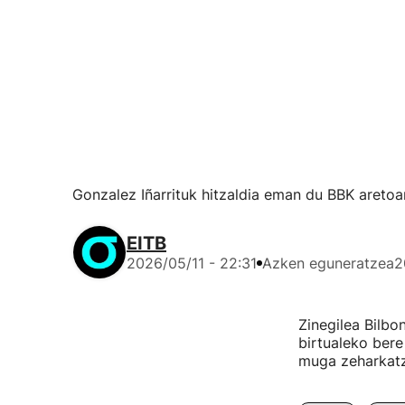
Gonzalez Iñarrituk hitzaldia eman du BBK aretoa
EITB
2026/05/11 - 22:31
Azken eguneratzea
2
Zinegilea Bilbo
birtualeko bere
muga zeharkatze