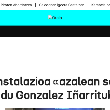
|
|
 Piraten Abordatzea
Celedonen igoera Gasteizen
Karabela p
tura
Ikusmiran
Egural
Osasuna
Teknologia
nstalazioa «azalean 
u du Gonzalez Iñarritu