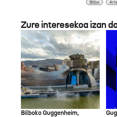
Bilbo
Art
Zure interesekoa izan d
Bilboko Guggenheim,
Gug