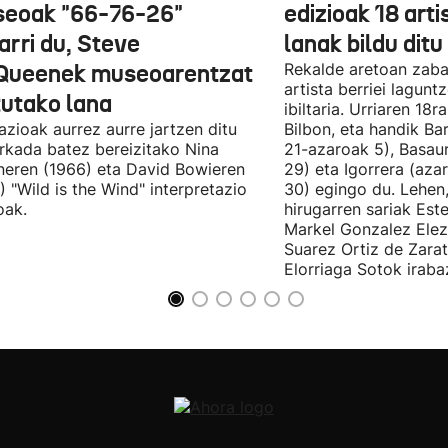
eoak "66-76-26"
edizioak 18 arti
arri du, Steve
lanak bildu ditu
ueenek museoarentzat
Rekalde aretoan zaba
artista berriei lagun
tutako lana
ibiltaria. Urriaren 18
lazioak aurrez aurre jartzen ditu
Bilbon, eta handik Ba
kada batez bereizitako Nina
21-azaroak 5), Basaur
eren (1966) eta David Bowieren
29) eta Igorrera (az
) "Wild is the Wind" interpretazio
30) egingo du. Lehen,
oak.
hirugarren sariak Est
Markel Gonzalez Elez
Suarez Ortiz de Zara
Elorriaga Sotok irabaz