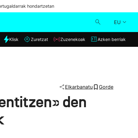
ortugaldarrak hondartzetan
EU
dia
Klisk
Zuretzat
Zuzenekoak
Azken berriak
Klisk
Zuzenekoak
Zuretzat
Elkarbanatu
Gorde
sentitzen» den
Azken berriak
k