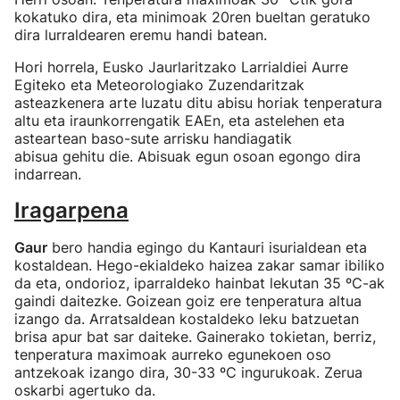
kokatuko dira, eta minimoak 20ren bueltan geratuko
dira lurraldearen eremu handi batean.
Hori horrela, Eusko Jaurlaritzako Larrialdiei Aurre
Egiteko eta Meteorologiako Zuzendaritzak
asteazkenera arte luzatu ditu abisu horiak tenperatura
altu eta iraunkorrengatik EAEn, eta astelehen eta
asteartean baso-sute arrisku handiagatik
abisua gehitu die. Abisuak egun osoan egongo dira
indarrean.
Iragarpena
Gaur
bero handia egingo du Kantauri isurialdean eta
kostaldean. Hego-ekialdeko haizea zakar samar ibiliko
da eta, ondorioz, iparraldeko hainbat lekutan 35 ºC-ak
gaindi daitezke. Goizean goiz ere tenperatura altua
izango da. Arratsaldean kostaldeko leku batzuetan
brisa apur bat sar daiteke. Gainerako tokietan, berriz,
tenperatura maximoak aurreko egunekoen oso
antzekoak izango dira, 30-33 ºC ingurukoak. Zerua
oskarbi agertuko da.