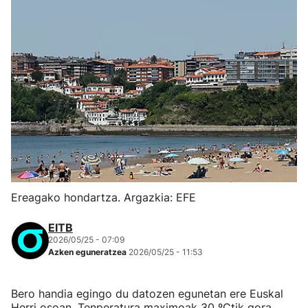
Ereagako hondartza. Argazkia: EFE
EITB
2026/05/25 - 07:09
Azken eguneratzea
2026/05/25 - 11:53
Bero handia egingo du datozen egunetan ere Euskal
Herri osoan. Tenperatura maximoak 30 ºCtik gora