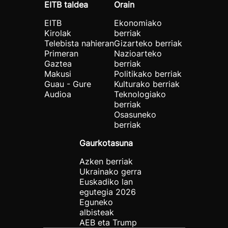
EITB taldea
Orain
EITB
Ekonomiako
Kirolak
berriak
Telebista nahieran
Gizarteko berriak
Primeran
Nazioarteko
Gaztea
berriak
Makusi
Politikako berriak
Guau - Gure
Kulturako berriak
Audioa
Teknologiako
berriak
Osasuneko
berriak
Gaurkotasuna
Azken berriak
Ukrainako gerra
Euskadiko lan
egutegia 2026
Eguneko
albisteak
AEB eta Trump