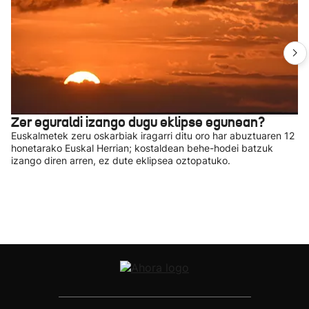
Zer eguraldi izango dugu eklipse egunean?
Euskalmetek zeru oskarbiak iragarri ditu oro har abuztuaren 12
honetarako Euskal Herrian; kostaldean behe-hodei batzuk
izango diren arren, ez dute eklipsea oztopatuko.