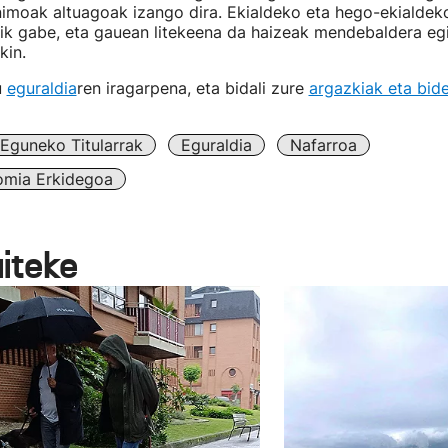
imoak altuagoak izango dira. Ekialdeko eta hego-ekialdeko 
rik gabe, eta gauean litekeena da haizeak mendebaldera eg
kin.
u
eguraldia
ren iragarpena, eta bidali zure
argazkiak eta bid
Eguneko Titularrak
Eguraldia
Nafarroa
omia Erkidegoa
aiteke