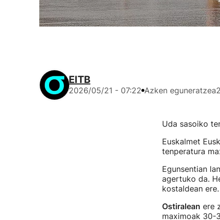
Egun eguzkitsua, Donostian. Artxiboko argazkia
EITB
2026/05/21 - 07:22
Azken eguneratzea
Uda sasoiko te
Euskalmet Euska
tenperatura ma
Egunsentian lan
agertuko da. He
kostaldean ere
Ostiralean
ere z
maximoak 30-35