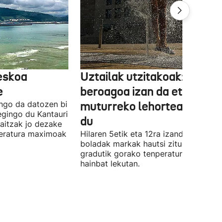
reskoa
Uztailak utzitakoak: 3,6 ºC
e
beroagoa izan da eta
ngo da datozen bi
muturreko lehortea ekarri
 egingo du Kantauri
du
kaitzak jo dezake
peratura maximoak
Hilaren 5etik eta 12ra izandako bero-
boladak markak hautsi zituen. 40
gradutik gorako tenperaturak izan zi
hainbat lekutan.