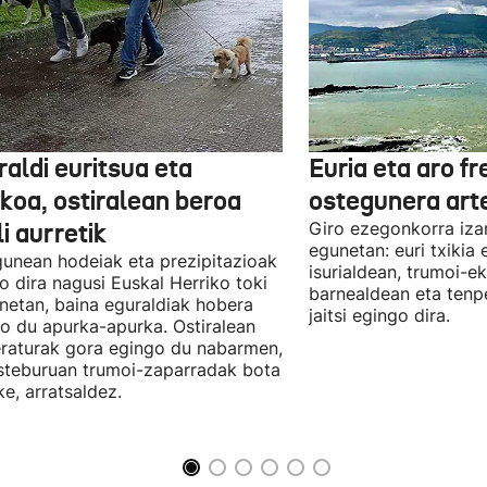
aldi euritsua eta
Euria eta aro f
skoa, ostiralean beroa
ostegunera art
li aurretik
Giro ezegonkorra iza
egunetan: euri txikia
unean hodeiak eta prezipitazioak
isurialdean, trumoi-e
o dira nagusi Euskal Herriko toki
barnealdean eta ten
netan, baina eguraldiak hobera
jaitsi egingo dira.
o du apurka-apurka. Ostiralean
raturak gora egingo du nabarmen,
steburuan trumoi-zaparradak bota
ke, arratsaldez.