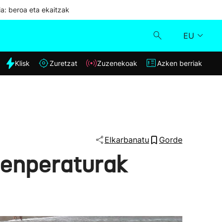
ia: beroa eta ekaitzak
EU
dia
Klisk
Zuretzat
Zuzenekoak
Azken berriak
Klisk
Zuzenekoak
Zuretzat
Elkarbanatu
Gorde
 tenperaturak
Azken berriak