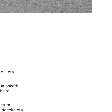
 du, eta
ua oskarbi
baita
ratura
 daiteke eta