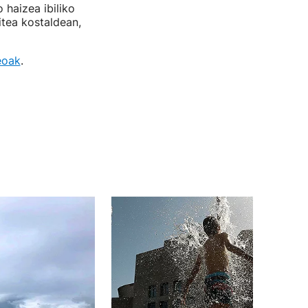
haizea ibiliko
itea kostaldean,
eoak
.