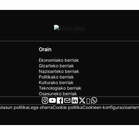
Orain
Ekonomiako berriak
Gizarteko berriak
Nazioarteko berriak
Politikako berriak
Kulturako berriak
Teknologiako berriak
Osasuneko berriak
utasun politika
Lege oharra
Cookie politika
Cookieen konfigurazioa
Har