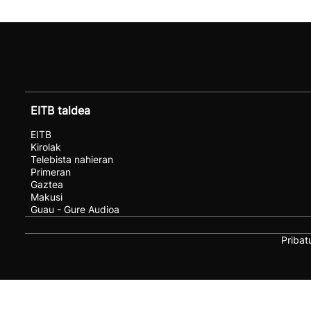
EITB taldea
EITB
Kirolak
Telebista nahieran
Primeran
Gaztea
Makusi
Guau - Gure Audioa
Pribat