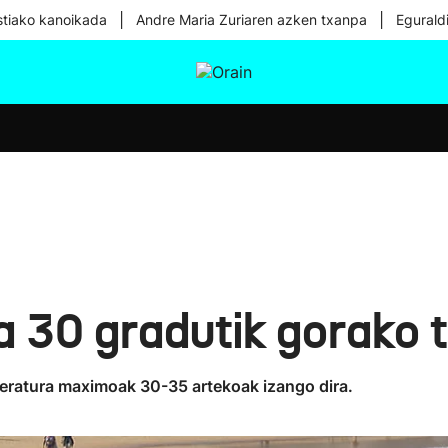
|
|
tiako kanoikada
Andre Maria Zuriaren azken txanpa
Egurald
tura
Ikusmiran
Egural
Osasuna
Teknologia
a 30 gradutik gorako
peratura maximoak 30-35 artekoak izango dira.