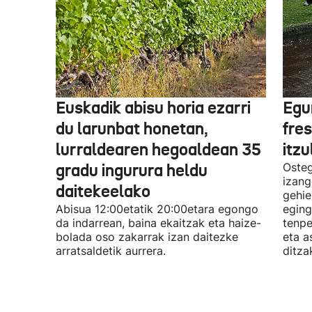
Euskadik abisu horia ezarri
Egur
du larunbat honetan,
fre
lurraldearen hegoaldean 35
itzu
gradu ingurura heldu
Osteg
izang
daitekeelako
gehie
Abisua 12:00etatik 20:00etara egongo
eging
da indarrean, baina ekaitzak eta haize-
tenpe
bolada oso zakarrak izan daitezke
eta a
arratsaldetik aurrera.
ditza