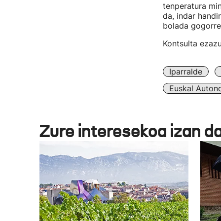
tenperatura min
da, indar handi
bolada gogorre
Kontsulta ezaz
Iparralde
Euskal Auton
Zure interesekoa izan d