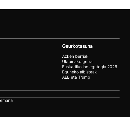
Gaurkotasuna
Azken berriak
Ukrainako gerra
Euskadiko lan egutegia 2026
Eguneko albisteak
AEB eta Trump
remana