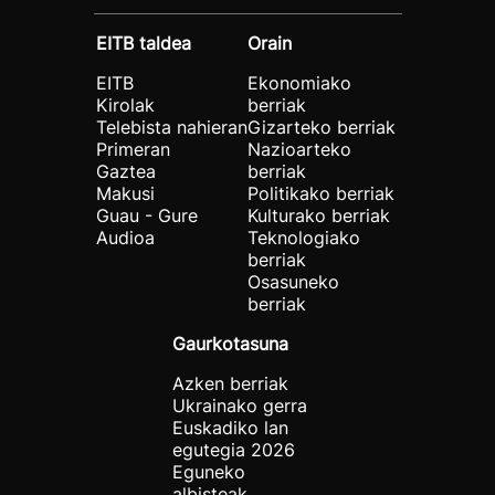
EITB taldea
Orain
EITB
Ekonomiako
Kirolak
berriak
Telebista nahieran
Gizarteko berriak
Primeran
Nazioarteko
Gaztea
berriak
Makusi
Politikako berriak
Guau - Gure
Kulturako berriak
Audioa
Teknologiako
berriak
Osasuneko
berriak
Gaurkotasuna
Azken berriak
Ukrainako gerra
Euskadiko lan
egutegia 2026
Eguneko
albisteak