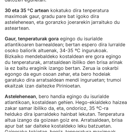
30 eta 35 ºC artean
kokatuko dira tenperatura
maximoak gaur, gradu pare bat igoko dira
astelehenean, eta goranzko joerarekin jarraituko du
asteartean.
Gaur, tenperaturak gora
egingo du isurialde
atlantikoaren barnealdean; bertan espero dira lurralde
osoko baliorik altuenak, 34-35 ºC ingurukoak.
Bizkaiko mendebaldeko kostaldean ere gora egingo
du tenperaturak, arratsaldean ibiliko den brisa arinak
ia ez baitu eraginik izango bertan. Zerua ia oskarbi
egongo da egun osoan zehar, eta bero hodeiak
garatuko dira arratsaldean mendi inguruetan; trumoi
ekaitzak izan daitezke Pirinioetan.
Astelehenean
, bero handia egingo du isurialde
atlantikoan, kostaldean gehien. Hego-ekialdeko haizea
zakar samar ibiliko da, eta, ondorioz, 35 ºC-ra
helduko dira iparraldeko hainbat lekutan. Tenperatura
altua izango da goizean goiz ere. Arratsaldean, brisa
apur bat sar daiteke kostaldeko leku batzuetan.
Gainerako tokietan, berriz, tenperatura maximoak