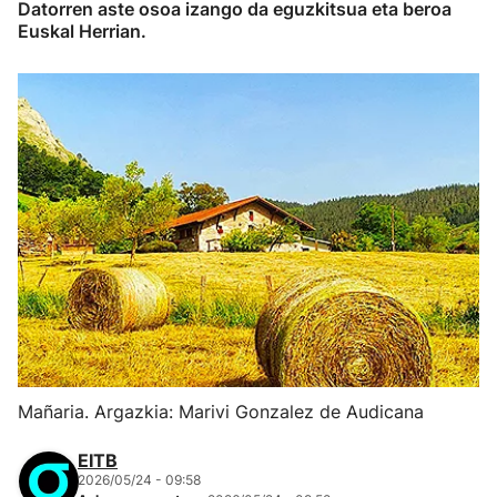
Datorren aste osoa izango da eguzkitsua eta beroa
Euskal Herrian.
Mañaria. Argazkia: Marivi Gonzalez de Audicana
EITB
2026/05/24 - 09:58