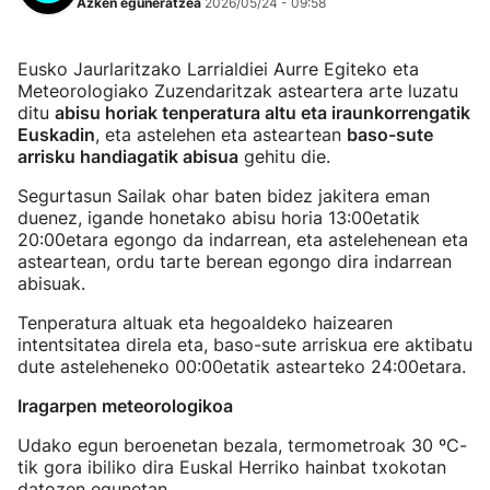
Azken eguneratzea
2026/05/24 - 09:58
Eusko Jaurlaritzako Larrialdiei Aurre Egiteko eta
Meteorologiako Zuzendaritzak asteartera arte luzatu
ditu
abisu horiak tenperatura altu eta iraunkorrengatik
Euskadin
, eta astelehen eta asteartean
baso-sute
arrisku handiagatik abisua
gehitu die.
Segurtasun Sailak ohar baten bidez jakitera eman
duenez, igande honetako abisu horia 13:00etatik
20:00etara egongo da indarrean, eta astelehenean eta
asteartean, ordu tarte berean egongo dira indarrean
abisuak.
Tenperatura altuak eta hegoaldeko haizearen
intentsitatea direla eta, baso-sute arriskua ere aktibatu
dute asteleheneko 00:00etatik astearteko 24:00etara.
Iragarpen meteorologikoa
Udako egun beroenetan bezala, termometroak 30 ºC-
tik gora ibiliko dira Euskal Herriko hainbat txokotan
datozen egunetan.