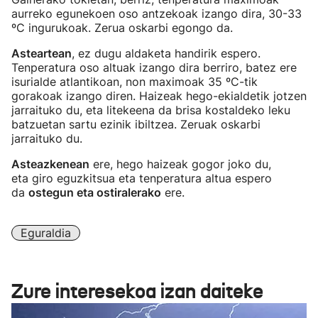
aurreko egunekoen oso antzekoak izango dira, 30-33
ºC ingurukoak. Zerua oskarbi egongo da.
Asteartean
, ez dugu aldaketa handirik espero.
Tenperatura oso altuak izango dira berriro, batez ere
isurialde atlantikoan, non maximoak 35 ºC-tik
gorakoak izango diren. Haizeak hego-ekialdetik jotzen
jarraituko du, eta litekeena da brisa kostaldeko leku
batzuetan sartu ezinik ibiltzea. Zeruak oskarbi
jarraituko du.
Asteazkenean
ere, hego haizeak gogor joko du,
eta giro eguzkitsua eta tenperatura altua espero
da
ostegun eta ostiralerako
ere.
Eguraldia
Zure interesekoa izan daiteke