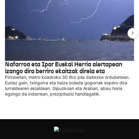
Nafarroa eta Ipar Euskal Herria alertapean
izango dira berriro ekaitzak direla eta
Pirinioetan, metro koadroko 30 litro pila daitezke ordubetean.
Euriaz gain, txingorra eta haize bolada gogorrak espero dira
lurraldearen ekialdean. Gipuzkoan eta Araban, abisu horia
egongo da indarrean, prezipitazio handiagatik.