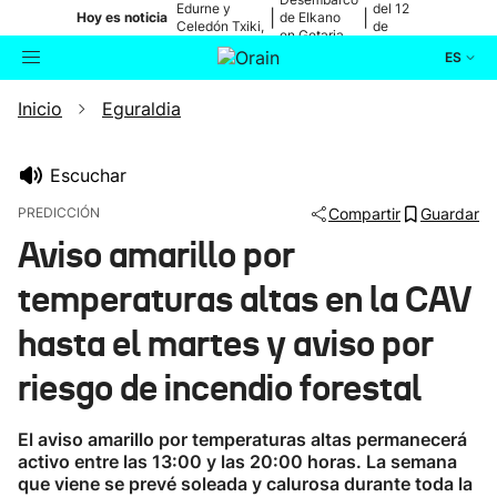
Edurne y
del 12
|
|
Hoy es noticia
de Elkano
Celedón Txiki,
de
en Getaria
en directo
agosto
ES
Inicio
Eguraldia
Actualidad
Buscador
Política
Escuchar
PREDICCIÓN
Compartir
Guardar
Cultura
Aviso amarillo por
temperaturas altas en la CAV
Ikusmiran
hasta el martes y aviso por
Eguraldia
riesgo de incendio forestal
El aviso amarillo por temperaturas altas permanecerá
activo entre las 13:00 y las 20:00 horas. La semana
que viene se prevé soleada y calurosa durante toda la