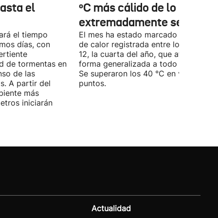
asta el
ºC más cálido de lo normal
extremadamente seco
ará el tiempo
El mes ha estado marcado por la ola
imos días, con
de calor registrada entre los días 5 y
ertiente
12, la cuarta del año, que afectó de
ad de tormentas en
forma generalizada a todo el territori
nso de las
Se superaron los 40 °C en varios
. A partir del
puntos.
mbiente más
tros iniciarán
Actualidad