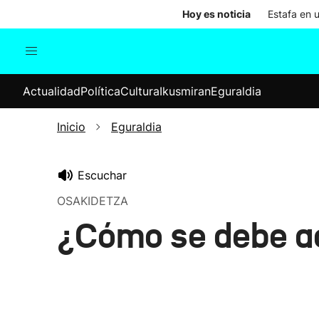
Hoy es noticia
Estafa en 
Actualidad
Política
Cul
Actualidad
Política
Cultura
Ikusmiran
Eguraldia
Sociedad
Elecciones
Economía
Inicio
Eguraldia
Internacional
Escuchar
OSAKIDETZA
¿Cómo se debe ac