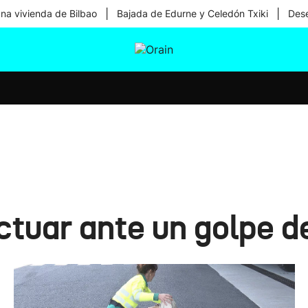
|
|
una vivienda de Bilbao
Bajada de Edurne y Celedón Txiki
Dese
tura
Ikusmiran
Egural
Salud
Tecnología
tuar ante un golpe d