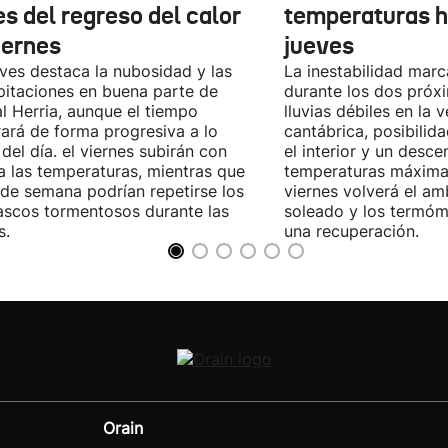
s del regreso del calor
temperaturas h
iernes
jueves
eves destaca la nubosidad y las
La inestabilidad marc
pitaciones en buena parte de
durante los dos próx
l Herria, aunque el tiempo
lluvias débiles en la v
ará de forma progresiva a lo
cantábrica, posibilid
 del día. el viernes subirán con
el interior y un desce
a las temperaturas, mientras que
temperaturas máximas
n de semana podrían repetirse los
viernes volverá el a
scos tormentosos durante las
soleado y los termóme
s.
una recuperación.
Orain