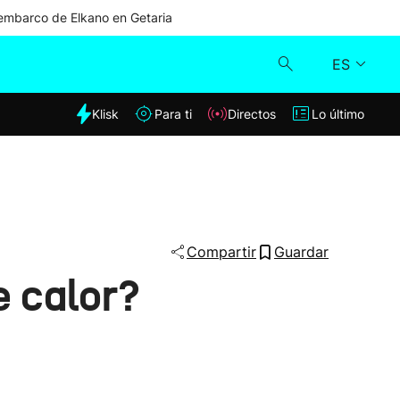
mbarco de Elkano en Getaria
ES
dia
Klisk
Para ti
Directos
Lo último
Klisk
Directos
Para ti
Compartir
Guardar
e calor?
Lo último