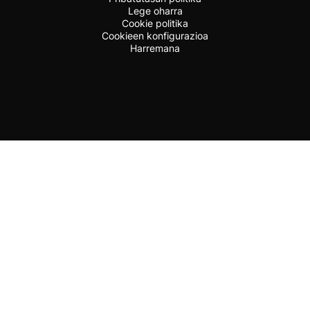
Lege oharra
Cookie politika
Cookieen konfigurazioa
Harremana