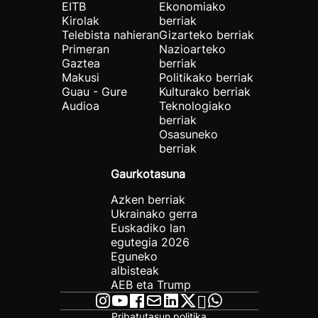
EITB
Ekonomiako
Kirolak
berriak
Telebista nahieran
Gizarteko berriak
Primeran
Nazioarteko
Gaztea
berriak
Makusi
Politikako berriak
Guau - Gure
Kulturako berriak
Audioa
Teknologiako
berriak
Osasuneko
berriak
Gaurkotasuna
Azken berriak
Ukrainako gerra
Euskadiko lan
egutegia 2026
Eguneko
albisteak
AEB eta Trump
Pribatutasun politika