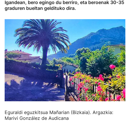
Igandean, bero egingo du berriro, eta beroenak 30-35
graduren bueltan geldituko dira.
Eguraldi eguzkitsua Mañarian (Bizkaia). Argazkia:
Marivi González de Audicana