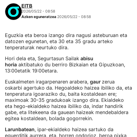
EITB
2026/05/22 - 08:58
Azken eguneratzea
2026/05/22 - 08:58
Eguzkia eta beroa izango dira nagusi asteburuan eta
datozen egunetan, eta 30 eta 35 gradu arteko
tenperaturak neurtuko dira.
Hori dela eta, Segurtasun Sailak
abisu
horia
aktibatuko du berriro Bizkaian eta Gipuzkoan,
13:00etatik 19:00etara.
Euskalmeten iragarpenaren arabera,
gaur
zerua
oskarbi agertuko da. Hegoaldeko haizea ibiliko da, eta
tenperatura igoaraziko du, baita kostaldean ere;
maximoak 30-35 gradukoak izango dira. Ekialdeko
eta hego-ekialdeko haizea ibiliko da, indar handirik
gabe, eta litekeena da gauean haizeak mendebaldera
egitea kostaldean, bolada gogorrekin.
Larunbatean
, ipar-ekialdeko haizea sartuko da
eguerditik aurrera, eta, horren ondorioz, beroa pixka