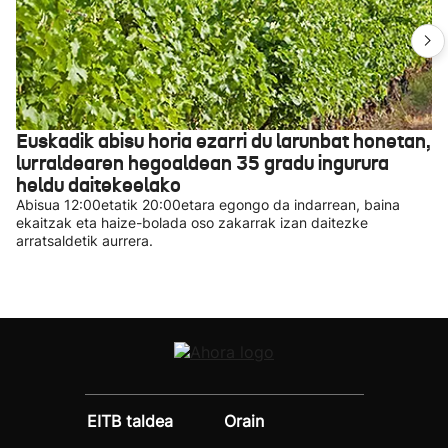
Euskadik abisu horia ezarri du larunbat honetan,
lurraldearen hegoaldean 35 gradu ingurura
heldu daitekeelako
Abisua 12:00etatik 20:00etara egongo da indarrean, baina
ekaitzak eta haize-bolada oso zakarrak izan daitezke
arratsaldetik aurrera.
EITB taldea
Orain