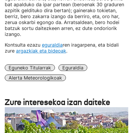
bat apalduko da ipar partean (beroenak 30 graduren
azpitik geldituko dira bertan); gainerako tokietan,
berriz, bero zakarra izango da berriro, eta, oro har,
zerua oskarbi egongo da. Arratsaldean, bero hodei
batzuk sortu daitezkeen arren, ez dute ondoriorik
izango.
Kontsulta ezazu
eguraldia
ren iragarpena, eta bidali
zure
argazkiak eta bideoak
.
Eguneko Titularrak
Eguraldia
Alerta Meteorologikoak
Zure interesekoa izan daiteke