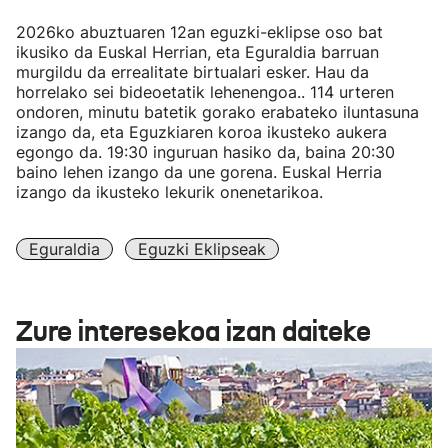
2026ko abuztuaren 12an eguzki-eklipse oso bat
ikusiko da Euskal Herrian, eta Eguraldia barruan
murgildu da errealitate birtualari esker. Hau da
horrelako sei bideoetatik lehenengoa.. 114 urteren
ondoren, minutu batetik gorako erabateko iluntasuna
izango da, eta Eguzkiaren koroa ikusteko aukera
egongo da. 19:30 inguruan hasiko da, baina 20:30
baino lehen izango da une gorena. Euskal Herria
izango da ikusteko lekurik onenetarikoa.
Eguraldia
Eguzki Eklipseak
Zure interesekoa izan daiteke