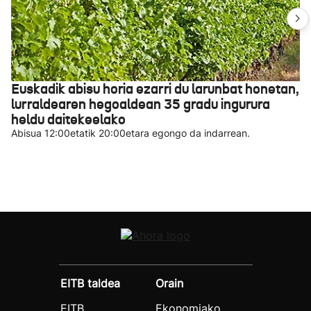
Euskadik abisu horia ezarri du larunbat honetan,
lurraldearen hegoaldean 35 gradu ingurura
heldu daitekeelako
Abisua 12:00etatik 20:00etara egongo da indarrean.
EITB taldea
Orain
EITB
Ekonomiako