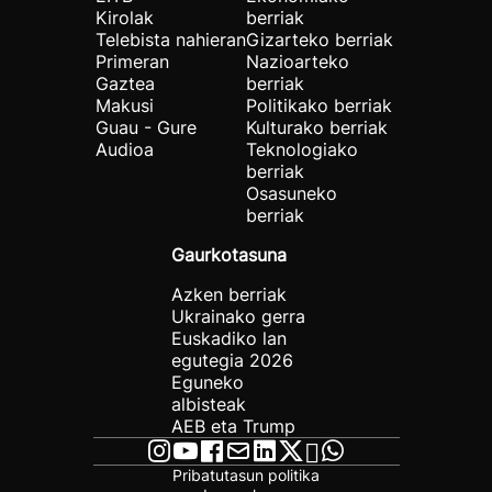
Kirolak
berriak
Telebista nahieran
Gizarteko berriak
Primeran
Nazioarteko
Gaztea
berriak
Makusi
Politikako berriak
Guau - Gure
Kulturako berriak
Audioa
Teknologiako
berriak
Osasuneko
berriak
Gaurkotasuna
Azken berriak
Ukrainako gerra
Euskadiko lan
egutegia 2026
Eguneko
albisteak
AEB eta Trump
Pribatutasun politika