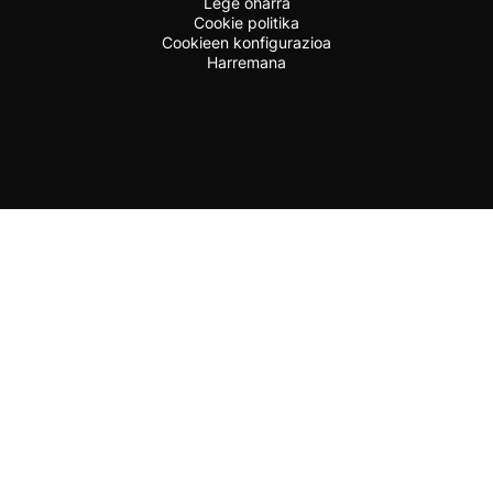
Lege oharra
Cookie politika
Cookieen konfigurazioa
Harremana