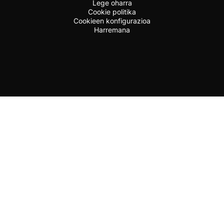
Lege oharra
Cookie politika
Cookieen konfigurazioa
Harremana