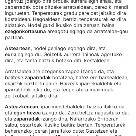
ugarituz joango dira orduek aurrera egin ahala, eta
zaparradak bota ditzake arratsaldean, bereziki mendi
inguruetan. Tenperaturak gradu pare bat
jaitsiko dira
kostaldean. Hegoaldean, berriz, tenperaturak ez dira
aldatuko. Hodei gutxi ikusiko dira zeruan, baina
ezegonkortasuna
areagotu egingo da arratsalde-gau
partean.
Asteartean
, hodei gehiago egongo dira, eta
euria
egingo du. Goizetik aurrera, lainoak agertuko
dira, eta tanta batzuk botako ditu kostaldean.
Arratsaldea are ezegonkorragoa izango da, eta
baliteke
zaparradak
botatzea, batez ere barnealdean,
ekaitzik baztertu gabe. Haizeak ipar-ekialdetik eta
iparraldetik joko du, eta tenperatura maximoak
zertxobait jaitsiko dira.
Asteazkenean
, ipar-mendebaldeko haizea ibiliko da,
eta
egun hezea
izango da. Zeru beltza nagusituko da,
eta
zaparradak
izango dira, Nafarroako Erriberan
salbu, ostarteak ikusiko baitira bertan. Tenperaturek
beheranzko joeran jarraituko dute: Gasteizen eta