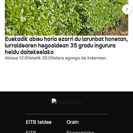
Euskadik abisu horia ezarri du larunbat honetan,
lurraldearen hegoaldean 35 gradu ingurura
heldu daitekeelako
Abisua 12:00etatik 20:00etara egongo da indarrean.
EITB taldea
Orain
EITB
Ekonomiako