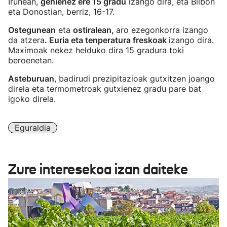
Iruñean,
gehienez ere 15 gradu
izango dira, eta Bilbon
eta Donostian, berriz, 16-17.
Ostegunean
eta
ostiralean,
aro ezegonkorra izango
da atzera
. Euria eta tenperatura freskoak
izango dira.
Maximoak nekez helduko dira 15 gradura toki
beroenetan.
Asteburuan
, badirudi prezipitazioak gutxitzen joango
direla eta termometroak gutxienez gradu pare bat
igoko direla.
Eguraldia
Zure interesekoa izan daiteke