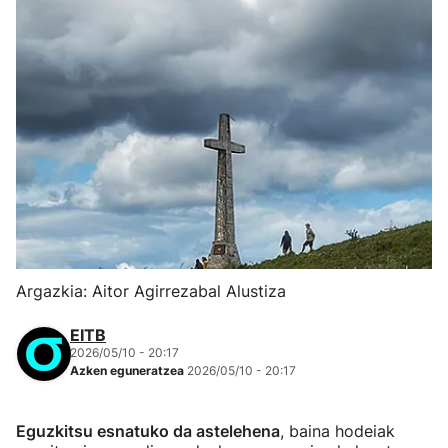
Argazkia: Aitor Agirrezabal Alustiza
EITB
2026/05/10 - 20:17
Azken eguneratzea
2026/05/10 - 20:17
Eguzkitsu esnatuko da astelehena
, baina hodeiak