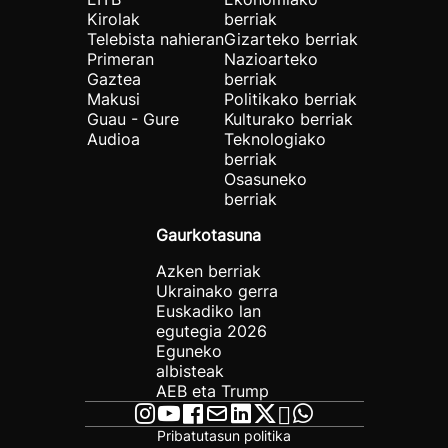
Kirolak
berriak
Telebista nahieran
Gizarteko berriak
Primeran
Nazioarteko
Gaztea
berriak
Makusi
Politikako berriak
Guau - Gure
Kulturako berriak
Audioa
Teknologiako
berriak
Osasuneko
berriak
Gaurkotasuna
Azken berriak
Ukrainako gerra
Euskadiko lan
egutegia 2026
Eguneko
albisteak
AEB eta Trump
Pribatutasun politika