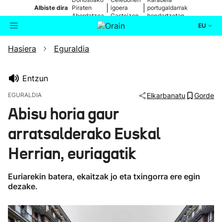
|
|
Albiste dira
Piraten
igoera
portugaldarrak
Abordatzea
Gasteizen
hondartzetan
EU
Hasiera
Eguraldia
Aktualitatea
Bilatzailea
Politika
Entzun
EGURALDIA
Elkarbanatu
Gorde
Kultura
Abisu horia gaur
arratsalderako Euskal
Ikusmiran
Herrian, euriagatik
Eguraldia
Euriarekin batera, ekaitzak jo eta txingorra ere egin
dezake.