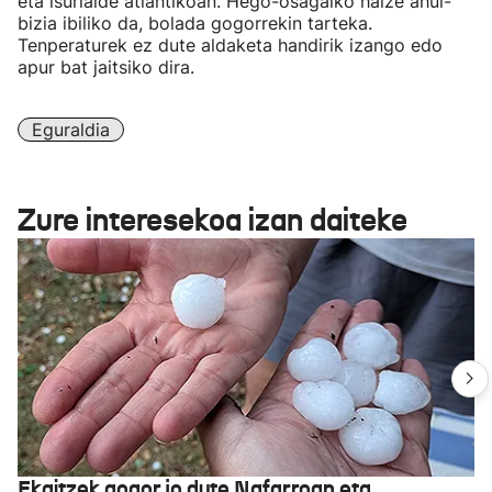
eta isurialde atlantikoan. Hego-osagaiko haize ahul-
bizia ibiliko da, bolada gogorrekin tarteka.
Tenperaturek ez dute aldaketa handirik izango edo
apur bat jaitsiko dira.
Eguraldia
Zure interesekoa izan daiteke
Ekaitzek gogor jo dute Nafarroan eta