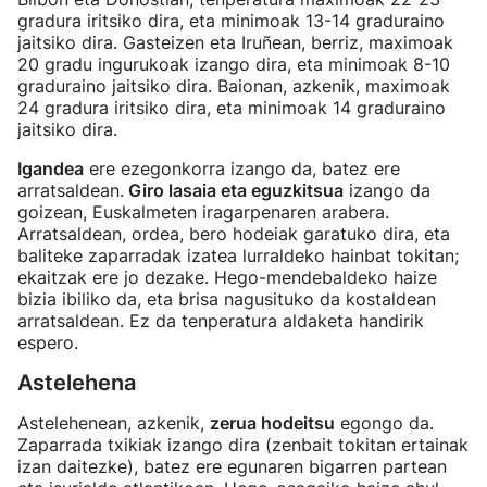
gradura iritsiko dira, eta minimoak 13-14 graduraino
jaitsiko dira. Gasteizen eta Iruñean, berriz, maximoak
20 gradu ingurukoak izango dira, eta minimoak 8-10
graduraino jaitsiko dira. Baionan, azkenik, maximoak
24 gradura iritsiko dira, eta minimoak 14 graduraino
jaitsiko dira.
Igandea
ere ezegonkorra izango da, batez ere
arratsaldean.
Giro lasaia eta eguzkitsua
izango da
goizean, Euskalmeten iragarpenaren arabera.
Arratsaldean, ordea, bero hodeiak garatuko dira, eta
baliteke zaparradak izatea lurraldeko hainbat tokitan;
ekaitzak ere jo dezake. Hego-mendebaldeko haize
bizia ibiliko da, eta brisa nagusituko da kostaldean
arratsaldean. Ez da tenperatura aldaketa handirik
espero.
Astelehena
Astelehenean, azkenik,
zerua hodeitsu
egongo da.
Zaparrada txikiak izango dira (zenbait tokitan ertainak
izan daitezke), batez ere egunaren bigarren partean