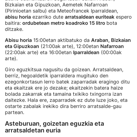
Bizkaian eta Gipuzkoan, Aemetek Nafarroan
(Pirinioetan salbu) eta Meteofrancek Iparraldean,
abisu horia
ezarriko dute
arratsaldean euriteak
espero
baitira:
ordubetean metro koadroko 15 litro
bota
ditzake.
Abisu horia
15:00etan aktibatuko da
Araban, Bizkaian
eta Gipuzkoan
(21:00ak arte), 12:00etan
Nafarroan
(22:00ak arte) eta 16:00etan
Iparraldean
(00:00ak
arte).
Giro eguzkitsua nagusitu da goizean. Arratsaldean,
berriz, hegoaldetik iparraldera mugituko den
ezegonkortasun lerro batek zaparradak eragingo ditu
eta ekaitzak ere jo dezake; ekaitzekin batera haize
bolada zakarrak eta tamaina txikiko txingorra izan
daitezke. Hala ere, zaparradek ez dute luze joko, eta
ostarte zabalak irekiko dira berriro arratsalde-gau
partean.
Asteburuan, goizetan eguzkia eta
arratsaldetan euria