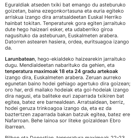
Eguraldiak atseden txiki bat emango du asteburuko
goizetan, baina ezegonkortasuna eta euria egiteko
arriskua izango dira arratsaldeetan Euskal Herriko
hainbat tokitan. Tenperaturek gora egiten jarraituko
dute hego haizeari esker, eta udaberriko giroa
nagusituko da asteburuan, Euskalmeten arabera.
Datorren astearen hasiera, ordea, euritsuagoa izango
da.
Larunbatean
, hego-ekialdeko haizearekin jarraituko
dugu. Mendialdeetan nabarituko da gehien, eta
tenperatura maximoak 18 eta 24 gradu artekoak
izango dira
, Euskalmeten arabera. Zeruan aurreko
egunetan baino hodei gehiago agertuko dira goizean;
oro har, erdi mailako hodeiak eta goi-hodeiak izango
dira nagusi, eta baliteke euri zaparrada txikiren bat
egitea, batez ere barnealdean. Arratsaldean, berriz,
hodei geruza trinkoagoa izango da, eta ez da
baztertzen zaparrada bakan batzuk egitea, batez ere
Nafarroan. Behe lainoa sor liteke goizaldean Ebro
ibarrean.
Bilbon eta Donostian, tenperatura maximoak 22-23