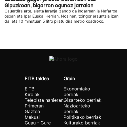
Gipuzkoan, bigarren egunez jarraian
Gauerdira arte, alerta laranja izango da indarrean ia Nafarroa
osoan eta Ipar Euskal Herrian. Noainen, txingor erauntsia izan
da, eta 10 minutuan 5 litro pilatu dira metro koadroko.
EITB taldea
Orain
EITB
Ekonomiako
Kirolak
berriak
Telebista nahieran
Gizarteko berriak
Primeran
Nazioarteko
Gaztea
berriak
Makusi
Politikako berriak
Guau - Gure
Kulturako berriak