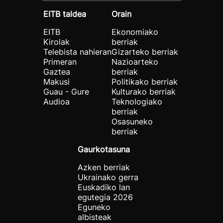
EITB taldea
Orain
EITB
Ekonomiako
Kirolak
berriak
Telebista nahieran
Gizarteko berriak
Primeran
Nazioarteko
Gaztea
berriak
Makusi
Politikako berriak
Guau - Gure
Kulturako berriak
Audioa
Teknologiako
berriak
Osasuneko
berriak
Gaurkotasuna
Azken berriak
Ukrainako gerra
Euskadiko lan
egutegia 2026
Eguneko
albisteak