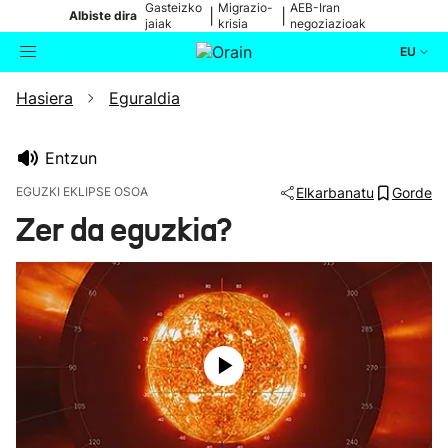
Gasteizko
Migrazio-
AEB-Iran
|
|
Albiste dira
jaiak
krisia
negoziazioak
EU
Hasiera
Eguraldia
Aktualitatea
Bilatzailea
Politika
Entzun
EGUZKI EKLIPSE OSOA
Elkarbanatu
Gorde
Kultura
Zer da eguzkia?
Ikusmiran
Eguraldia