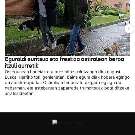
Eguraldi euritsua eta freskoa ostiralean beroa
itzuli aurretik
Ostegunean hodeiak eta prezipitazioak izango dira nagusi
Euskal Herriko toki gehienetan, baina eguraldiak hobera egingo
du apurka-apurka. Ostiralean tenperaturak gora egingo du
nabarmen, eta asteburuan zaparrada trumoitsuak bota ditzake
arratsaldeetan.