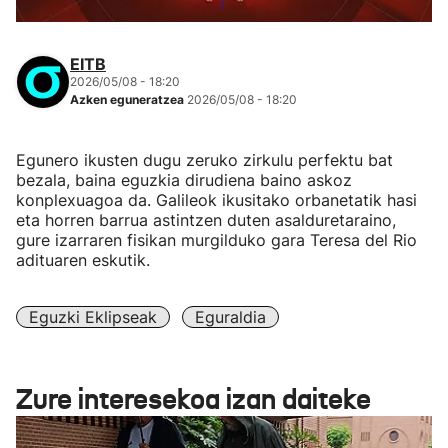
EITB
2026/05/08 - 18:20
Azken eguneratzea
2026/05/08 - 18:20
Egunero ikusten dugu zeruko zirkulu perfektu bat
bezala, baina eguzkia dirudiena baino askoz
konplexuagoa da. Galileok ikusitako orbanetatik hasi
eta horren barrua astintzen duten asalduretaraino,
gure izarraren fisikan murgilduko gara Teresa del Rio
adituaren eskutik.
Eguzki Eklipseak
Eguraldia
Zure interesekoa izan daiteke