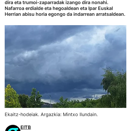
dira eta trumoi-zaparradak izango dira nonahi.
Nafarroa erdialde eta hegoaldean eta Ipar Euskal
Herrian abisu horia egongo da indarrean arratsaldean.
Ekaitz-hodeiak. Argazkia: Mintxo Ilundain.
EITB