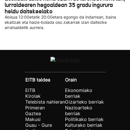
lurraldearen hegoaldean 35 gradu ingurura
heldu daitekeelako
Abisua 12:00etatik 20:00etara egongo da indarrean, baina
ekaitzak eta haize-bolada oso zakarrak izan daitezke
arratsaldetik aurrera.
EITB taldea
Orain
EITB
Ekonomiako
Kirolak
berriak
Telebista nahieran
Gizarteko berriak
Primeran
Nazioarteko
Gaztea
berriak
Makusi
Politikako berriak
Guau - Gure
Kulturako berriak