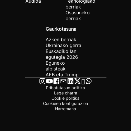
Audioa
Teknologiako
berriak
Osasuneko
berriak
Gaurkotasuna
Azken berriak
Ukrainako gerra
Euskadiko lan
egutegia 2026
Eguneko
albisteak
AEB eta Trump
Pribatutasun politika
Lege oharra
Cookie politika
Cookieen konfigurazioa
Harremana