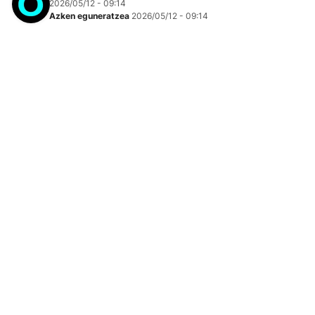
2026/05/12 - 09:14
Azken eguneratzea
2026/05/12 - 09:14
Eguraldi ezegonkorra izango da astearte honetan
lurralde osoan, eta abisu horipean izango dira
Nafarroa erdi partean eta hegoaldean bezala Ipar
Euskal Herrian ere.
Eguna hodei eta ostarteekin hasiko da denean, eta
euria egin dezake, Kantauri isurialdean batez ere. Hala
ere, egunak aurrera egin ahala hodeiak ugaritu egingo
dira eta zaparradak botako ditu; tarteka, mardulak.
Ekaitz-giroa izango da eta kazkabarra ere bota
dezake.
Ekaitz eta zaparradak handiak izan daitezke bereziki
Nafarroako erdialdean eta Erribera
aldean, ordubetean
15 litro ere pila litezke zenbait tokitan. Hala, AEMETek
abisu horia
ezarri du
12:00ak eta 20:00ak
bitartean
eremu horietan euri eta ekaitz arriskuagatik.
Ipar Euskal Herrian
ere
abisu horia
indarrean egongo