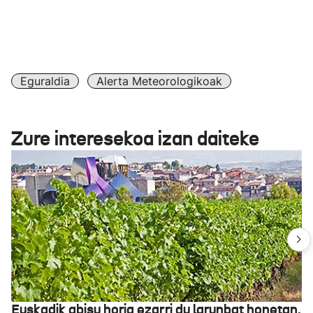
koskatxo bat eta ipar-mendebaldeko haize finak hotz
sentsazioa areagotuko du. Pirinioetan, 1.500-1.700
metrotik gora, elurra egingo du.
Eguraldia
Alerta Meteorologikoak
Zure interesekoa izan daiteke
Euskadik abisu horia ezarri du larunbat honetan,