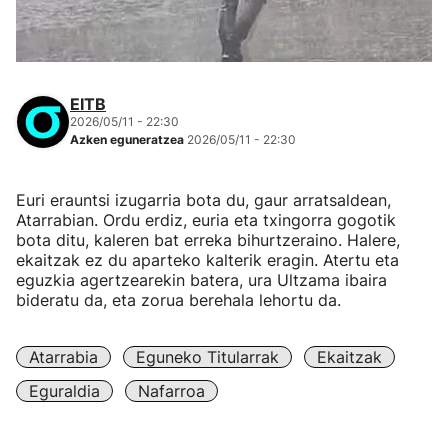
EITB
2026/05/11 - 22:30
Azken eguneratzea
2026/05/11 - 22:30
Euri erauntsi izugarria bota du, gaur arratsaldean,
Atarrabian. Ordu erdiz, euria eta txingorra gogotik
bota ditu, kaleren bat erreka bihurtzeraino. Halere,
ekaitzak ez du aparteko kalterik eragin. Atertu eta
eguzkia agertzearekin batera, ura Ultzama ibaira
bideratu da, eta zorua berehala lehortu da.
Atarrabia
Eguneko Titularrak
Ekaitzak
Eguraldia
Nafarroa