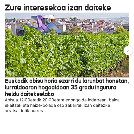
Zure interesekoa izan daiteke
Euskadik abisu horia ezarri du larunbat honetan,
lurraldearen hegoaldean 35 gradu ingurura
heldu daitekeelako
Abisua 12:00etatik 20:00etara egongo da indarrean, baina
ekaitzak eta haize-bolada oso zakarrak izan daitezke
arratsaldetik aurrera.