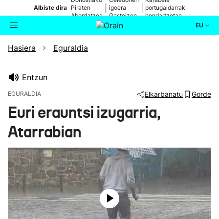
|
|
Albiste dira
Piraten
igoera
portugaldarrak
Abordatzea
Gasteizen
hondartzetan
EU
Hasiera
Eguraldia
Aktualitatea
Bilatzailea
Politika
Entzun
EGURALDIA
Elkarbanatu
Gorde
Kultura
Euri erauntsi izugarria,
Atarrabian
Ikusmiran
Eguraldia