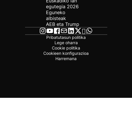
Euskadiko lan
egutegia 2026
Eguneko
albisteak
AEB eta Trump
Pribatutasun politika
Lege oharra
Cookie politika
Cookieen konfigurazioa
Harremana