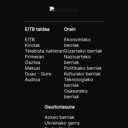
EITB taldea
Orain
EITB
Ekonomiako
Kirolak
berriak
Telebista nahieran
Gizarteko berriak
Primeran
Nazioarteko
Gaztea
berriak
Makusi
Politikako berriak
Guau - Gure
Kulturako berriak
Audioa
Teknologiako
berriak
Osasuneko
berriak
Gaurkotasuna
Azken berriak
Ukrainako gerra