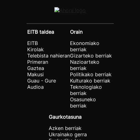
EITB taldea
Orain
EITB
Ekonomiako
Kirolak
berriak
Telebista nahieran
Gizarteko berriak
Primeran
Nazioarteko
Gaztea
berriak
Makusi
Politikako berriak
Guau - Gure
Kulturako berriak
Audioa
Teknologiako
berriak
Osasuneko
berriak
Gaurkotasuna
Azken berriak
Ukrainako gerra