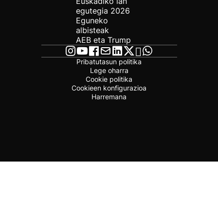
Euskadiko lan
egutegia 2026
Eguneko
albisteak
AEB eta Trump
Pribatutasun politika
Lege oharra
Cookie politika
Cookieen konfigurazioa
Harremana