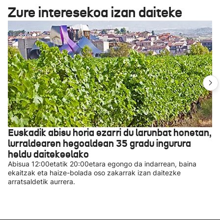
Zure interesekoa izan daiteke
Euskadik abisu horia ezarri du larunbat honetan,
lurraldearen hegoaldean 35 gradu ingurura
heldu daitekeelako
Abisua 12:00etatik 20:00etara egongo da indarrean, baina
ekaitzak eta haize-bolada oso zakarrak izan daitezke
arratsaldetik aurrera.