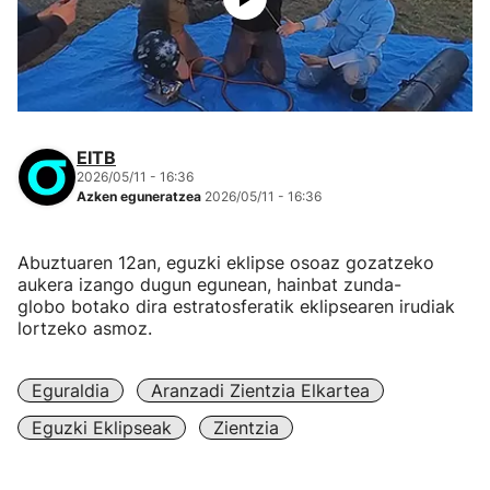
EITB
2026/05/11 - 16:36
Azken eguneratzea
2026/05/11 - 16:36
Abuztuaren 12an, eguzki eklipse osoaz gozatzeko
aukera izango dugun egunean, hainbat zunda-
globo botako dira estratosferatik eklipsearen irudiak
lortzeko asmoz.
Eguraldia
Aranzadi Zientzia Elkartea
Eguzki Eklipseak
Zientzia