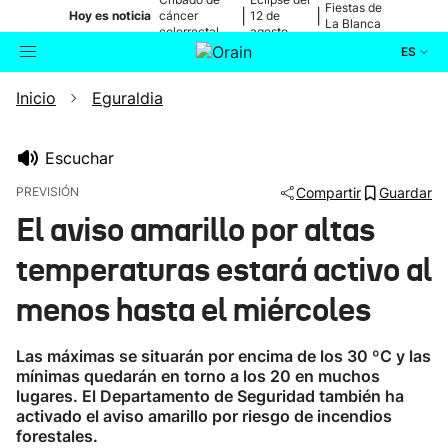
Fiestas de
|
|
Hoy es noticia
cáncer
12 de
La Blanca
colorrectal
agosto
ES
Inicio
Eguraldia
Actualidad
Buscador
Política
Escuchar
PREVISIÓN
Compartir
Guardar
Cultura
El aviso amarillo por altas
temperaturas estará activo al
Ikusmiran
menos hasta el miércoles
Eguraldia
Las máximas se situarán por encima de los 30 ºC y las
mínimas quedarán en torno a los 20 en muchos
lugares. El Departamento de Seguridad también ha
activado el aviso amarillo por riesgo de incendios
forestales.